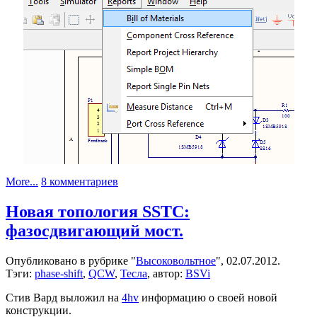
к
More...
8 комментариев
записи
Курс
Новая топология SSTC:
по
фазосдвигающий мост.
Altium
Designer
часть
Опубликовано в рубрике "
Высоковольтное
", 02.07.2012.
7.
Тэги:
phase-shift
,
QCW
,
Тесла
, автор:
BSVi
BOM
Стив Вард выложил на
4hv
информацию о своей новой
конструкции.