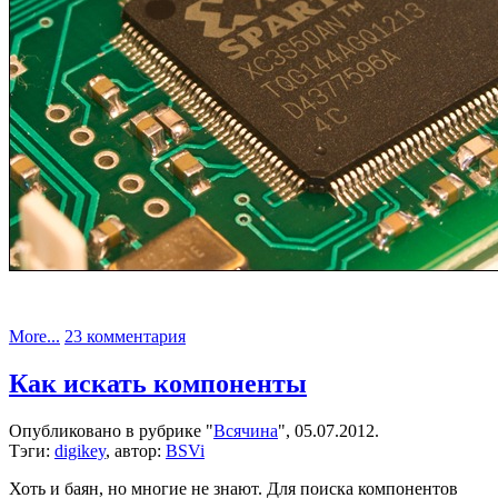
к
More...
23 комментария
записи
Пайка
Как искать компоненты
tqfp144
микроволновым
Опубликовано в рубрике "
Всячина
", 05.07.2012.
жалом
Тэги:
digikey
, автор:
BSVi
Хоть и баян, но многие не знают. Для поиска компонентов