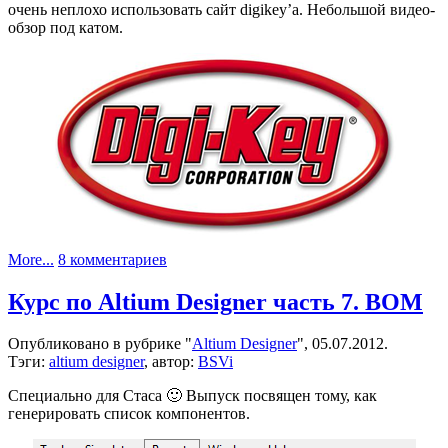
очень неплохо использовать сайт digikey’а. Небольшой видео-
обзор под катом.
к
More...
8 комментариев
записи
Как
Курс по Altium Designer часть 7. BOM
искать
компоненты
Опубликовано в рубрике "
Altium Designer
", 05.07.2012.
Тэги:
altium designer
, автор:
BSVi
Специально для Стаса 🙂 Выпуск посвящен тому, как
генерировать список компонентов.