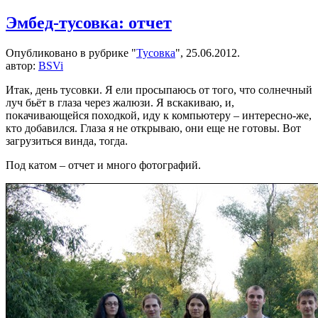
записи
Новая
Эмбед-тусовка: отчет
топология
SSTC:
Опубликовано в рубрике "
Тусовка
", 25.06.2012.
фазосдвигающий
автор:
BSVi
мост.
Итак, день тусовки. Я ели просыпаюсь от того, что солнечный
луч бьёт в глаза через жалюзи. Я вскакиваю, и,
покачивающейся походкой, иду к компьютеру – интересно-же,
кто добавился. Глаза я не открываю, они еще не готовы. Вот
загрузиться винда, тогда.
Под катом – отчет и много фотографий.