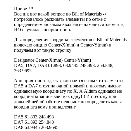
Привет!!!
Возник вот какой вопрос по Bill of Materials ->
потребовалось раскидать элементы по сетке с
определением «в каком квадранте находится элемент»,
НО случилась неприятность.
Для определения координат элементов в Bill of Materials
включаю опцию Center-X(mm) и Center-Y(mm) и
получаем вот такую строчку:
Designator Center-X(mm) Center-Y(mm)
DA5, DA7, DA8 61.893, 63.9445 248.498, 254.848,
263.9695
А неприятность здесь заключается в том что элементы
DA5 и DA7 стоят на одной прямой и поэтому имеют
одинаковыую координату по X. А Altium одинаковые
координаты записывает как одну!!! И поэтому при
дольнейшей обработке невозможно определить какая
координата кому принадлежит.
DA5 61.893 248.498
DA7 61.893 254.848
DA8 63.9445 263.9695