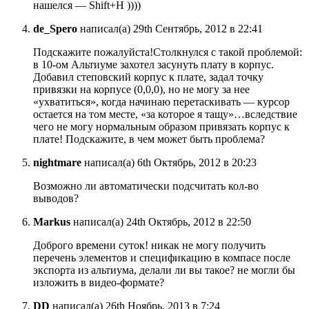
нашелся — Shift+H ))))
de_Spero
написал(а) 29th Сентябрь, 2012 в 22:41
Подскажите пожалуйста!Столкнулся с такой проблемой:
в 10-ом Альтиуме захотел засунуть плату в корпус.
Добавил степовский корпус к плате, задал точку
привязки на корпусе (0,0,0), но не могу за нее
«ухватиться», когда начинаю перетаскивать — курсор
остается на том месте, «за которое я тащу»…вследствие
чего не могу нормальным образом привязать корпус к
плате! Подскажите, в чем может быть проблема?
nightmare
написал(а) 6th Октябрь, 2012 в 20:23
Возможно ли автоматически подсчитать кол-во
выводов?
Markus
написал(а) 24th Октябрь, 2012 в 22:50
Доброго времени суток! никак не могу получить
перечень элементов и спецификацию в компасе после
экспорта из альтиума, делали ли вы такое? не могли бы
изложить в видео-формате?
DD
написал(а) 26th Ноябрь, 2013 в 7:24