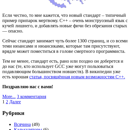
Если честно, то мне кажется, что новый стандарт – типичный
пример припарок мертвому. С++ – очень монструозный язык с
кучей лишнего, и добавлять новые фичи без обрезания старых
— опасно.
Сейчас стандарт занимает чуть более 1300 страниц, и со всеми
теми нюансами и нюансиками, которые там присутствуют,
врядле может поместиться в голове смертного программиста.
Тем не менее, стандарт есть, рано или поздно он доберется и
до нас (те, кто использует GCC уже могут пользоваться
подавляющим большинством новшеств). В википедии уже
есть хорошая
статья, посвящённая новым возможностям C++.
Поздравляю нас с вами!
к
More...
3 комментария
Пагинация
записи
1
2
Далее
Официально
записей
опубликован
Рубрики
стандарт
C++11
Всячина
(49)
Калькуляторы
(6)