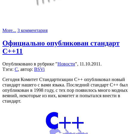
к
More...
3 комментария
записи
Cortex-
Официально опубликован стандарт
m0
C++11
в
дипе.
Опубликовано в рубрике "
Новости
", 11.10.2011.
Тэги:
C
, автор:
BSVi
Сегодня Комитет Стандартизации C++ опубликовал новый
стандарт нашего с вами языка. Последний стандарт C++ был
опубликован в 1998 году, с тех пор появилось много модных
веяний, некоторые из них, комитет и попытался внести в
стандарт.