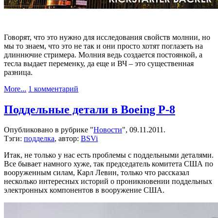
Говорят, что это нужно для исследования свойств молнии, но
мы то знаем, что это не так и они просто хотят поглазеть на
длиннючие стримера. Молния ведь создается постоянкой, а
тесла выдает переменку, да еще и ВЧ – это существенная
разница.
к
More...
1 комментарий
записи
Lightning
Поддельные детали в Boeing P-8
Foundry
просят
Опубликовано в рубрике "
Новости
", 09.11.2011.
профинансировать
Тэги:
подделка
, автор:
BSVi
теслу
Итак, не только у нас есть проблемы с поддельными деталями.
Все бывает намного хуже, так председатель комитета США по
вооруженным силам, Карл Левин, только что рассказал
несколько интересных историй о проникновении поддельных
электронных компонентов в вооружение США.