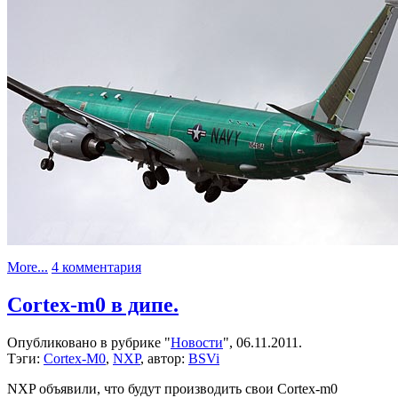
к
More...
4 комментария
записи
Поддельные
Cortex-m0 в дипе.
детали
в
Опубликовано в рубрике "
Новости
", 06.11.2011.
Boeing
Тэги:
Cortex-M0
,
NXP
, автор:
BSVi
P-
8
NXP объявили, что будут производить свои Cortex-m0