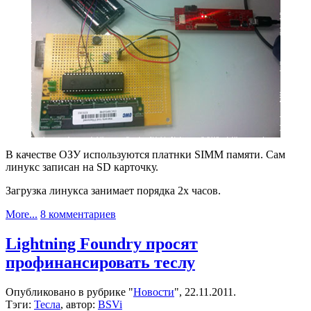
В качестве ОЗУ используются платнки SIMM памяти. Сам
линукс записан на SD карточку.
Загрузка линукса занимает порядка 2х часов.
к
More...
8 комментариев
записи
Линукс
Lightning Foundry просят
на
профинансировать теслу
AVR
Опубликовано в рубрике "
Новости
", 22.11.2011.
Тэги:
Тесла
, автор:
BSVi