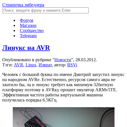
Страничка эмбеддера
Форум
Магазин
Сообщество
Telegram
Линукс на AVR
Опубликовано в рубрике "
Новости
", 28.03.2012.
Тэги:
AVR
,
Linux
,
Изврат
, автор:
BSVi
Человек с большой буквы по имени Дмитрий запустил линукс
на народном AVRе. Естественно, ресурсов самого авра не
хватило бы, ла и линукс требует как минимум 32битную
платформу поэтому в AVRку прошит эмулятор ARMv5TE.
Эффективная частота работы виртуальной машины
получилась порядка 6.5КГц.