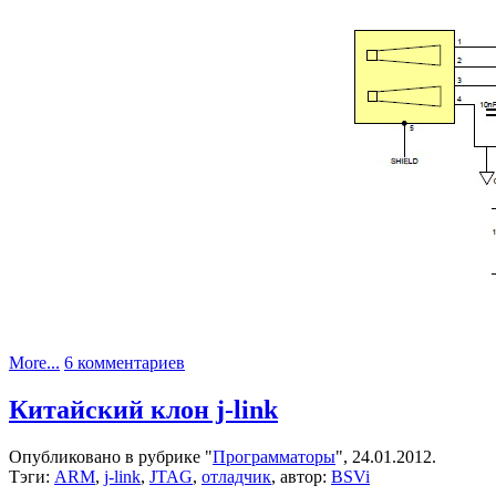
к
More...
6 комментариев
записи
Преобразователь
Китайский клон j-link
USB
—
Опубликовано в рубрике "
Программаторы
", 24.01.2012.
RS-
Тэги:
ARM
,
j-link
,
JTAG
,
отладчик
, автор:
BSVi
485/RS-