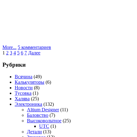
к
More...
5 комментариев
Пагинация
записи
1
2
3
4
5
6
7
Далее
Клон
записей
Xilinx
Рубрики
Platform
Cable
Всячина
(49)
Калькуляторы
(6)
Новости
(8)
Тусовка
(1)
Халява
(25)
Электроника
(132)
Altium Designer
(11)
Баловство
(7)
Высоковольтное
(25)
UTC
(1)
Детали
(13)