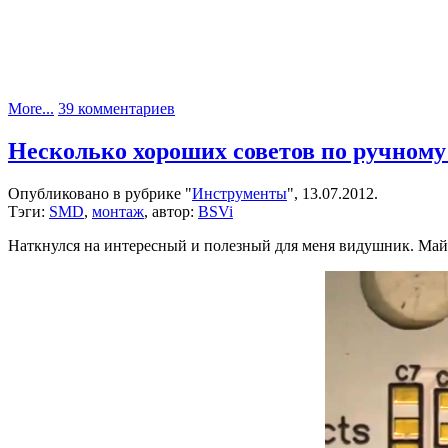
к
More...
39 комментариев
записи
Вакуумный
Несколько хороших советов по ручном
пинцет
и
Опубликовано в рубрике "
Инструменты
", 13.07.2012.
ультразвуковая
Тэги:
SMD
,
монтаж
, автор:
BSVi
ванна
Наткнулся на интересный и полезный для меня видушник. Майк