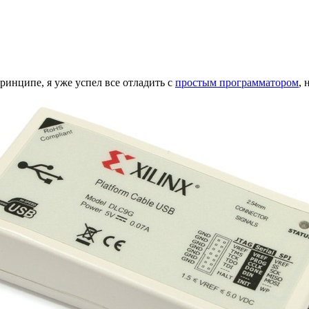
ринципе, я уже успел все отладить с
простым программатором
, 