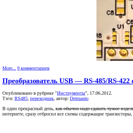
к
More...
9 комментариев
записи
Несколько
Преобразователь USB — RS-485/RS-422 
хороших
советов
Опубликовано в рубрике "
Инструменты
", 17.06.2012.
по
Тэги:
RS485
,
переходник
, автор:
Detruanto
ручному
монтажу
В один прекрасный день,
как обычно надо сдавать чужое издел
SMD
интернете, сразу отбросил все схемы содержащие транзисторы,