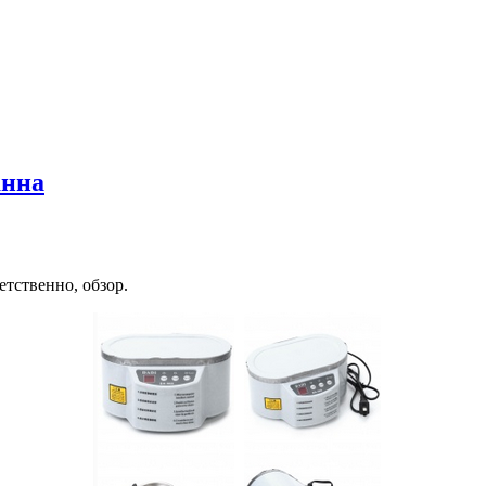
анна
етственно, обзор.