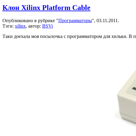
Китайский
Клон Xilinx Platform Cable
клон
j-
Опубликовано в рубрике "
Программаторы
", 03.11.2011.
link
Тэги:
xilinx
, автор:
BSVi
Таки доехала моя посылочка с программатором для хильки. В п