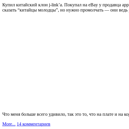
422
Купил китайский клон j-link’а. Покупал на eBay у продавца ap
с
сказать “китайцы молодцы”, но нужно промолчать — они ведь у
гальванической
развязкой.
Что меня больше всего удивило, так это то, что на плате и на ко
к
More...
14 комментариев
записи