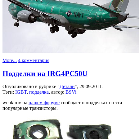
к
More...
4 комментария
записи
Поддельные
Подделки на IRG4PC50U
детали
в
Опубликовано в рубрике "
Детали
", 29.09.2011.
Boeing
Тэги:
IGBT
,
подделка
, автор:
BSVi
P-
8
webkirov на
нашем форуме
сообщает о подделках на эти
популярные транзисторы.