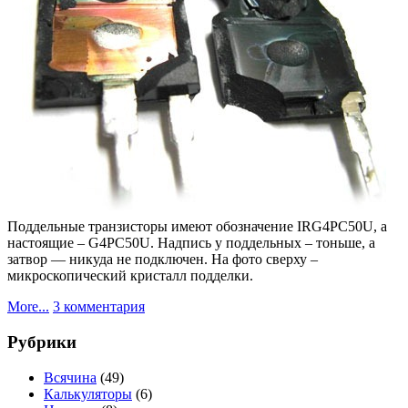
Поддельные транзисторы имеют обозначение IRG4PC50U, а
настоящие – G4PC50U. Надпись у поддельных – тоньше, а
затвор — никуда не подключен. На фото сверху –
микроскопический кристалл подделки.
к
More...
3 комментария
записи
Подделки
Рубрики
на
IRG4PC50U
Всячина
(49)
Калькуляторы
(6)