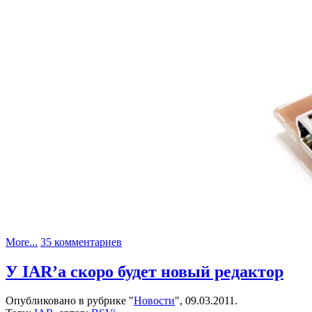
к
More...
35 комментариев
записи
Переходник
У IAR’а скоро будет новый редактор
USB-
>RS485
Опубликовано в рубрике "
Новости
", 09.03.2011.