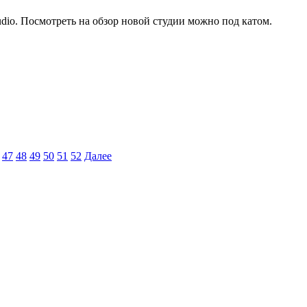
udio. Посмотреть на обзор новой студии можно под катом.
47
48
49
50
51
52
Далее