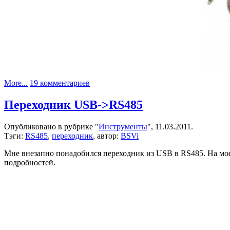
к
More...
19 комментариев
записи
Эмбед-
Переходник USB->RS485
сережки
Опубликовано в рубрике "
Инструменты
", 11.03.2011.
Тэги:
RS485
,
переходник
, автор:
BSVi
Мне внезапно понадобился переходник из USB в RS485. На мое 
подробностей.