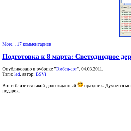
к
More...
17 комментариев
записи
У
Подготовка к 8 марта: Светодиодное де
IAR’а
скоро
Опубликовано в рубрике "
Эмбед-арт
", 04.03.2011.
будет
Тэги:
led
, автор:
BSVi
новый
редактор
Вот и близится такой долгожданный
праздник. Думается мне
подарок.