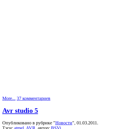
к
More...
37 комментариев
записи
Подготовка
Avr studio 5
к
8
Опубликовано в рубрике "
Новости
", 01.03.2011.
марта:
Тэги:
atmel
,
AVR
, автор:
BSVi