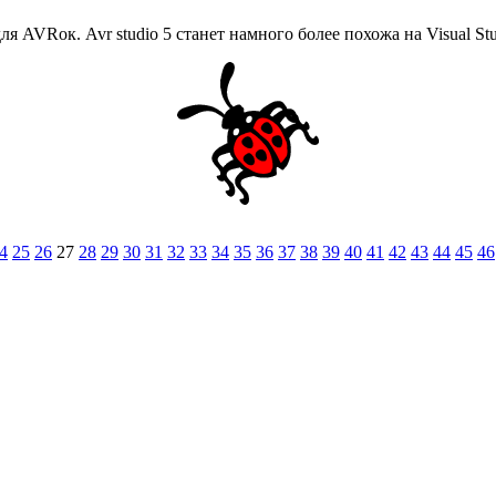
я AVRок. Avr studio 5 станет намного более похожа на Visual St
4
25
26
27
28
29
30
31
32
33
34
35
36
37
38
39
40
41
42
43
44
45
46