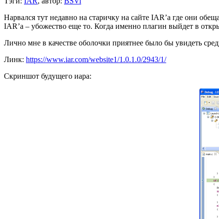
Тэги:
IAR
, автор:
BSVi
Нарвался тут недавно на старичку на сайте IAR’а где они обещ
IAR’а – убожество еще то. Когда именно плагин выйдет в откр
Лично мне в качестве оболочки приятнее было бы увидеть среду о
Линк:
https://www.iar.com/website1/1.0.1.0/2943/1/
Скриншот будущего иара: