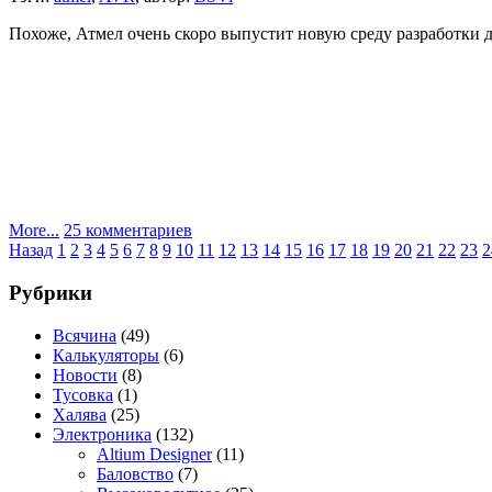
Светодиодное
дерево
Похоже, Атмел очень скоро выпустит новую среду разработки дл
к
More...
25 комментариев
Пагинация
записи
Назад
1
2
3
4
5
6
7
8
9
10
11
12
13
14
15
16
17
18
19
20
21
22
23
2
Avr
записей
studio
Рубрики
5
Всячина
(49)
Калькуляторы
(6)
Новости
(8)
Тусовка
(1)
Халява
(25)
Электроника
(132)
Altium Designer
(11)
Баловство
(7)