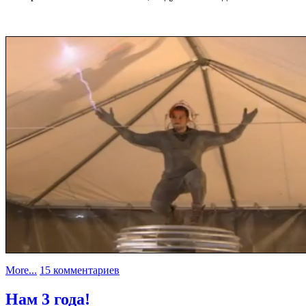
к
More...
15 комментариев
записи
Не-
Нам 3 года!