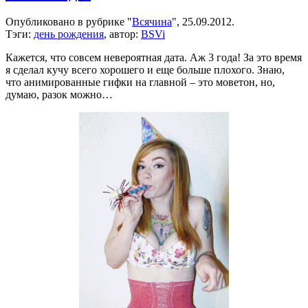
не-
не,
Опубликовано в рубрике "
Всячина
", 25.09.2012.
Дэвид
Тэги:
день рождения
, автор:
BSVi
Блэйн!
Кажется, что совсем невероятная дата. Аж 3 года! За это время
я сделал кучу всего хорошего и еще больше плохого. Знаю,
что анимированные гифки на главной – это моветон, но,
думаю, разок можно…