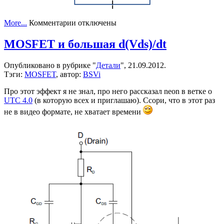
к
More...
Комментарии
отключены
записи
Неделя
MOSFET и большая d(Vds)/dt
гальванической
связи
Опубликовано в рубрике "
Детали
", 21.09.2012.
на
Тэги:
MOSFET
, автор:
BSVi
bsvi.me!
Про этот эффект я не знал, про него рассказал neon в ветке о
UTC 4.0
(в которую всех и приглашаю). Ссори, что в этот раз
не в видео формате, не хватает времени