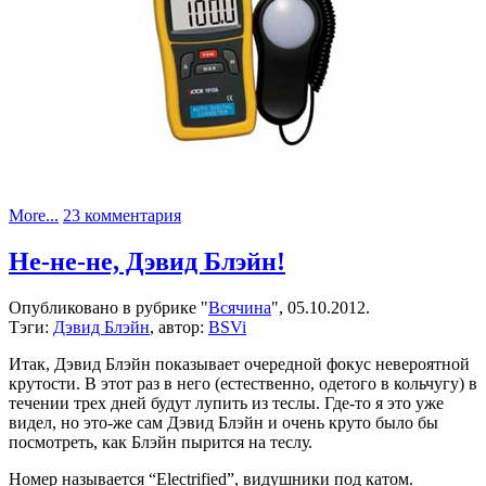
к
More...
23 комментария
записи
Измерения
Не-не-не, Дэвид Блэйн!
освещенности
в
Опубликовано в рубрике "
Всячина
", 05.10.2012.
разных
Тэги:
Дэвид Блэйн
, автор:
BSVi
частях
комнаты
Итак, Дэвид Блэйн показывает очередной фокус невероятной
вечером
крутости. В этот раз в него (естественно, одетого в кольчугу) в
течении трех дней будут лупить из теслы. Где-то я это уже
видел, но это-же сам Дэвид Блэйн и очень круто было бы
посмотреть, как Блэйн пырится на теслу.
Номер называется “Electrified”, видушники под катом.