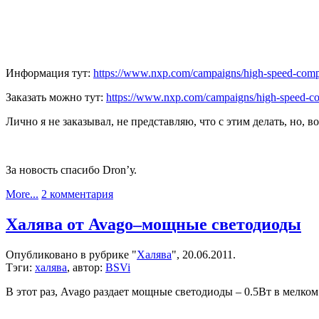
Информация тут:
https://www.nxp.com/campaigns/high-speed-comp
Заказать можно тут:
https://www.nxp.com/campaigns/high-speed-c
Лично я не заказывал, не представляю, что с этим делать, но, 
За новость спасибо Dron’у.
к
More...
2 комментария
записи
И
Халява от Avago–мощные светодиоды
еще
одна
Опубликовано в рубрике "
Халява
", 20.06.2011.
халява
Тэги:
халява
, автор:
BSVi
от
NXP
В этот раз, Avago раздает мощные светодиоды – 0.5Вт в мелко