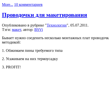
к
More...
10 комментариев
записи
Видушники
Проводочки для макетирования
от
Lattice
Опубликовано в рубрике "
Технологии
", 05.07.2011.
Тэги:
макет
, автор:
BSVi
Бывает нужно соеденить несколько монтажных плат проводочк
методикой:
1. Обжимаем пины требуемого типа
2. Усаживаем на них термоусадку
3. PROFIT!