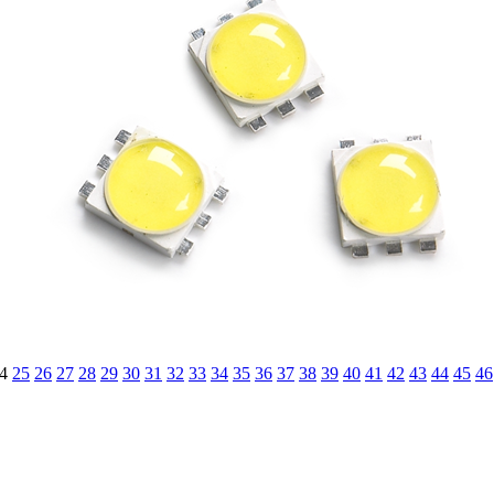
4
25
26
27
28
29
30
31
32
33
34
35
36
37
38
39
40
41
42
43
44
45
46