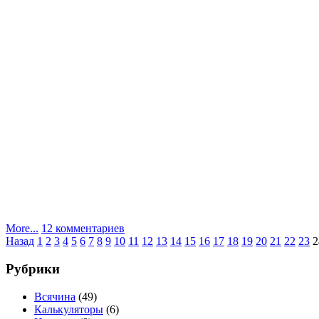
к
More...
12 комментариев
Пагинация
записи
Назад
1
2
3
4
5
6
7
8
9
10
11
12
13
14
15
16
17
18
19
20
21
22
23
2
Халява
записей
от
Рубрики
Avago–
мощные
Всячина
(49)
светодиоды
Калькуляторы
(6)