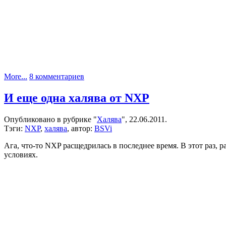
к
More...
8 комментариев
записи
Dual
И еще одна халява от NXP
edge
flip
Опубликовано в рубрике "
Халява
", 22.06.2011.
flop
Тэги:
NXP
,
халява
, автор:
BSVi
Ага, что-то NXP расщедрилась в последнее время. В этот раз,
условиях.