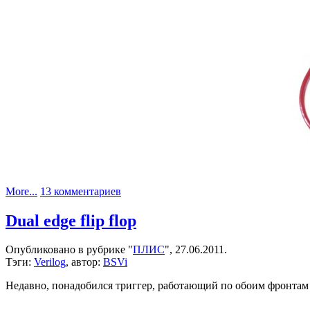
к
More...
13 комментариев
записи
Проводочки
Dual edge flip flop
для
макетирования
Опубликовано в рубрике "
ПЛИС
", 27.06.2011.
Тэги:
Verilog
, автор:
BSVi
Недавно, понадобился триггер, работающий по обоим фронтам 