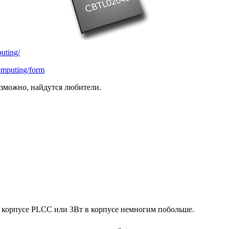
uting/
omputing/form
возможно, найдутся любители.
м корпусе PLCC или 3Вт в корпусе немногим побольше.