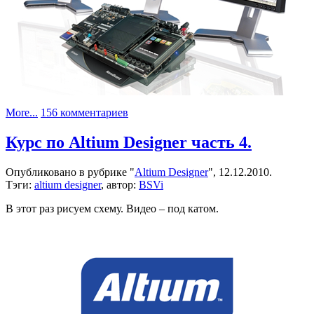
к
More...
156 комментариев
записи
Курс
Курс по Altium Designer часть 4.
по
Altium
Опубликовано в рубрике "
Altium Designer
", 12.12.2010.
Designer
Тэги:
altium designer
, автор:
BSVi
часть
5.
В этот раз рисуем схему. Видео – под катом.