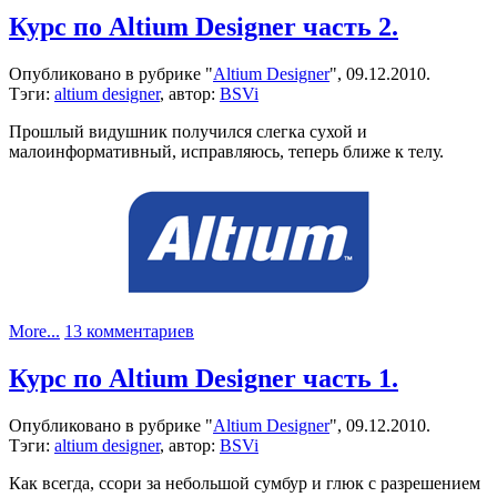
Курс
Курс по Altium Designer часть 2.
по
Altium
Опубликовано в рубрике "
Altium Designer
", 09.12.2010.
Designer
Тэги:
altium designer
, автор:
BSVi
часть
3.
Прошлый видушник получился слегка сухой и
малоинформативный, исправляюсь, теперь ближе к телу.
к
More...
13 комментариев
записи
Курс
Курс по Altium Designer часть 1.
по
Altium
Опубликовано в рубрике "
Altium Designer
", 09.12.2010.
Designer
Тэги:
altium designer
, автор:
BSVi
часть
2.
Как всегда, ссори за небольшой сумбур и глюк с разрешением