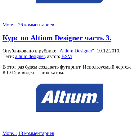
к
More...
26 комментариев
записи
Курс
Курс по Altium Designer часть 3.
по
Altium
Опубликовано в рубрике "
Altium Designer
", 10.12.2010.
Designer
Тэги:
altium designer
, автор:
BSVi
часть
4.
В этот раз будем создавать футпринт. Используемый чертеж
КТ315 и видео — под катом.
к
More...
18 комментариев
записи