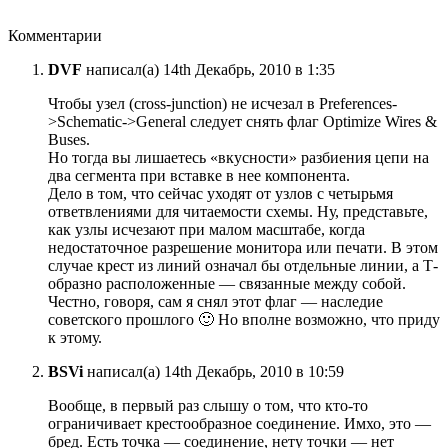
Комментарии
DVF
написал(а) 14th Декабрь, 2010 в 1:35
Чтобы узел (cross-junction) не исчезал в Preferences-
>Schematic->General следует снять флаг Optimize Wires &
Buses.
Но тогда вы лишаетесь «вкусности» разбиения цепи на
два сегмента при вставке в нее компонента.
Дело в том, что сейчас уходят от узлов с четырьмя
ответвлениями для читаемости схемы. Ну, представьте,
как узлы исчезают при малом масштабе, когда
недостаточное разрешение монитора или печати. В этом
случае крест из линий означал бы отдельные линии, а Т-
образно расположенные — связанные между собой.
Честно, говоря, сам я снял этот флаг — наследие
советского прошлого 🙂 Но вполне возможно, что приду
к этому.
BSVi
написал(а) 14th Декабрь, 2010 в 10:59
Вообще, в первый раз слышу о том, что кто-то
ограничивает крестообразное соединение. Имхо, это —
бред. Есть точка — соединение, нету точки — нет