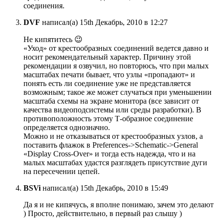
соединения.
DVF
написал(а) 15th Декабрь, 2010 в 12:27
Не кипятитесь 😉
«Уход» от крестообразных соединений ведется давно и
носит рекомендательный характер. Причину этой
рекомендации я озвучил, но повторюсь, что при малых
масштабах печати бывает, что узлы «пропадают» и
понять есть ли соединение уже не представляется
возможным; такое же может случаться при уменьшении
масштаба схемы на экране монитора (все зависит от
качества видеоподсистемы или среды разработки). В
противоположность этому Т-образное соединение
определяется однозначно.
Можно и не отказываться от крестообразных узлов, а
поставить флажок в Preferences->Schematic->General
«Display Cross-Over» и тогда есть надежда, что и на
малых масштабах удастся разглядеть присутствие дуги
на пересечении цепей.
BSVi
написал(а) 15th Декабрь, 2010 в 15:49
Да я и не кипячусь, я вполне понимаю, зачем это делают
) Просто, действительно, в первый раз слышу )