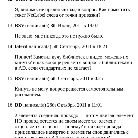
Я, видимо, не правильно задал вопрос. Как поместить
текст NetLabel слева от точки привязки?
BSVi
написал(а) 8th Июнь, 2011 в 19:07
Не знаю, мне никогда это не нужно было.
faterd
написал(а) 5th Сентябрь, 2011 в 18:21
Привет! Заметил кучу библиотек в видео, можешь их
кинуть? и как вообще решается вопрос с библиотеками
в AD, если стандартных не хватает?
BSVi
написал(а) 6th Сентябрь, 2011 в 0:25
Кинуть не могу, вопрос решается самостоятельным
рисованием.
DD
написал(а) 26th Октябрь, 2011 в 11:01
2 элемента соединяю проводо — потом двигаю элемент
НО провод остается на своем месте т.е. элемент
отцепляется от цепи — почему? в пикаде провода
прицеплялись намертво и элементы спок двигались с
ними как такое а АД сделать не подскажите?