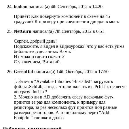
bodom
написал(а) 4th Сентябрь, 2012 в 14:20
Привет! Как повернуть компонент в схеме на 45
градусов? К примеру при соединении диодов в мост.
NetGuru
написал(а) 7th Сентябрь, 2012 в 6:51
Сергей, добрый день!
Подскажите, я видел в видеоуроках, что у вас есть уйма
библиотек, сделанных Вами.
Их можно где-то скачать?
С уважением, Виталий.
GreenDot
написал(а) 14th Октябрь, 2012 в 17:50
1. Зачем в “Available Libraries->Installed” загружать
файлы .SchLib, а пэды что линковать из .PcbLib, не легче
ли сразу .IntLib ?
2. Можно ли в AD добавлять сразу несколько фут-
принтов за раз для компонента, к примеру для
резистора, за раз несколько фут-принтов под разные
размеры резисторов. А то по одному через “Add
Footprint” слишком долго
Добавить комментарий