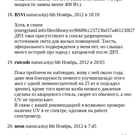
мощности лампы менее 400 Вт.)
BSVi
написал(а) 6th Ноябрь, 2012 в 18:19
Хотя, в снипе
(energyland.info/files/library/ec96689cc23723bd37a461230f2
ДРЛ таки присутствуют в списке разрешенных
источников света для жилых помещений. Тоесть,
официального подверждения у меня нет, но слышал
много историй про народ с катарактой после ДРЛ.
rutcode
написал(а) 6th Ноябрь, 2012 в 20:03
Пока проблеем не наблюдаю, живу с ней около года,
даже моя близорукость немного улучшилась(до этого
жил с одной люминесцентной на 25 вт и подсадил
зрение), кроме того врятли колба низкого давления
сделана из кварцевого стекла, скорее из обычного, а оно
UV не пропускает.
В связи с вашей рекомендацией я возможно проверю
наличие UV в ее спектре, одолжив на работе
спектрометр.
neon
написал(а) 8th Ноябрь, 2012 в 7:45