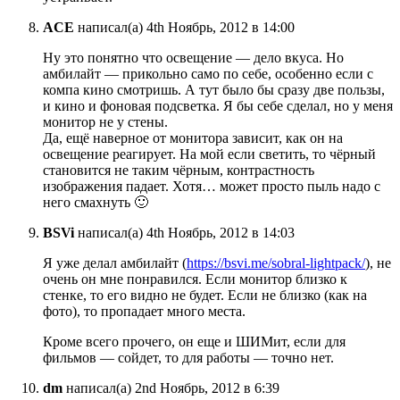
ACE
написал(а) 4th Ноябрь, 2012 в 14:00
Ну это понятно что освещение — дело вкуса. Но
амбилайт — прикольно само по себе, особенно если с
компа кино смотришь. А тут было бы сразу две пользы,
и кино и фоновая подсветка. Я бы себе сделал, но у меня
монитор не у стены.
Да, ещё наверное от монитора зависит, как он на
освещение реагирует. На мой если светить, то чёрный
становится не таким чёрным, контрастность
изображения падает. Хотя… может просто пыль надо с
него смахнуть 🙂
BSVi
написал(а) 4th Ноябрь, 2012 в 14:03
Я уже делал амбилайт (
https://bsvi.me/sobral-lightpack/
), не
очень он мне понравился. Если монитор близко к
стенке, то его видно не будет. Если не близко (как на
фото), то пропадает много места.
Кроме всего прочего, он еще и ШИМит, если для
фильмов — сойдет, то для работы — точно нет.
dm
написал(а) 2nd Ноябрь, 2012 в 6:39