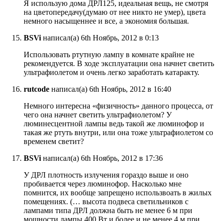
Я использую дома ДРЛ125, идеальная вещь, не смотря
на цветопередачу(думаю от нее никто не умер), цвета
немного насыщеннее и все, а экономия большая.
BSVi
написал(а) 6th Ноябрь, 2012 в 0:13
Использовать ртутную лампу в комнате крайне не
рекомендуется. В ходе эксплуатации она начнет светить
ультрафиолетом и очень легко заработать катаракту.
rutcode
написал(а) 6th Ноябрь, 2012 в 16:40
Немного интересна «физичность» данного процесса, от
чего она начнет светить ультрафиолетом? У
люминесцентной лампы ведь такой же люминофор и
такая же ртуть внутри, или она тоже ультрафиолетом со
временем светит?
BSVi
написал(а) 6th Ноябрь, 2012 в 17:36
У ДРЛ плотность излучения гораздо выше и оно
пробивается через люминофор. Насколько мне
помнится, их вообще запрещено использвоать в жилых
помещениях. (… высота подвеса светильников с
лампами типа ДРЛ должна быть не менее 6 м при
мощности лампы 400 Вт и более и не менее 4 м при