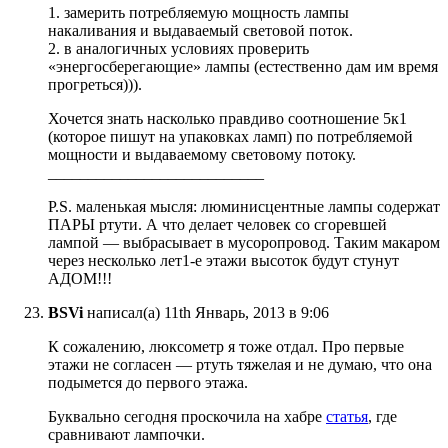
1. замерить потребляемую мощность лампы
накаливания и выдаваемый световой поток.
2. в аналогичных условиях проверить
«энергосберегающие» лампы (естественно дам им время
прогреться))).
Хочется знать насколько правдиво соотношение 5к1
(которое пишут на упаковках ламп) по потребляемой
мощности и выдаваемому световому потоку.
___________________________
P.S. маленькая мысля: люминисцентные лампы содержат
ПАРЫ ртути. А что делает человек со сгоревшей
лампой — выбрасывает в мусоропровод. Таким макаром
через несколько лет1-е этажи высоток будут стунут
АДОМ!!!
BSVi
написал(а) 11th Январь, 2013 в 9:06
К сожалению, люксометр я тоже отдал. Про первые
этажи не согласен — ртуть тяжелая и не думаю, что она
подымется до первого этажа.
Буквально сегодня проскочила на хабре
статья
, где
сравнивают лампочки.