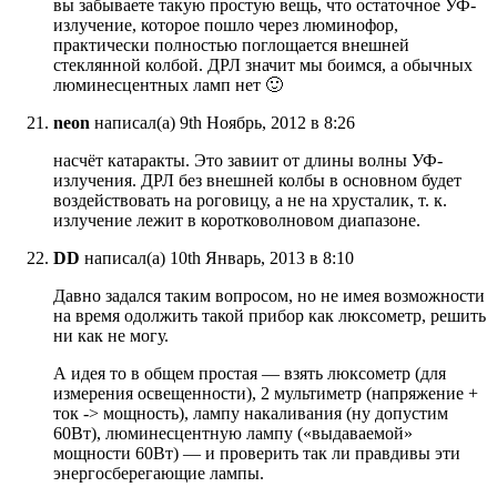
вы забываете такую простую вещь, что остаточное УФ-
излучение, которое пошло через люминофор,
практически полностью поглощается внешней
стеклянной колбой. ДРЛ значит мы боимся, а обычных
люминесцентных ламп нет 🙂
neon
написал(а) 9th Ноябрь, 2012 в 8:26
насчёт катаракты. Это завиит от длины волны УФ-
излучения. ДРЛ без внешней колбы в основном будет
воздействовать на роговицу, а не на хрусталик, т. к.
излучение лежит в коротковолновом диапазоне.
DD
написал(а) 10th Январь, 2013 в 8:10
Давно задался таким вопросом, но не имея возможности
на время одолжить такой прибор как люксометр, решить
ни как не могу.
А идея то в общем простая — взять люксометр (для
измерения освещенности), 2 мультиметр (напряжение +
ток -> мощность), лампу накаливания (ну допустим
60Вт), люминесцентную лампу («выдаваемой»
мощности 60Вт) — и проверить так ли правдивы эти
энергосберегающие лампы.