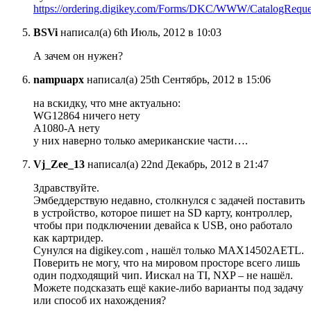
https://ordering.digikey.com/Forms/DKC/WWW/CatalogReque
BSVi
написал(а) 6th Июль, 2012 в 10:03
А зачем он нужен?
nampuapx
написал(а) 25th Сентябрь, 2012 в 15:06
на вскидку, что мне актуально:
WG12864 ничего нету
A1080-А нету
у них наверно только американские части….
Vj_Zee_13
написал(а) 22nd Декабрь, 2012 в 21:47
Здравствуйте.
Эмбеддерствую недавно, столкнулся с задачей поставить
в устройство, которое пишет на SD карту, контроллер,
чтобы при подключении девайса к USB, оно работало
как картридер.
Сунулся на digikey.com , нашёл только MAX14502AETL.
Поверить не могу, что на мировом просторе всего лишь
один подходящий чип. Иискал на TI, NXP – не нашёл.
Можете подсказать ещё какие-либо варианты под задачу
или способ их нахождения?