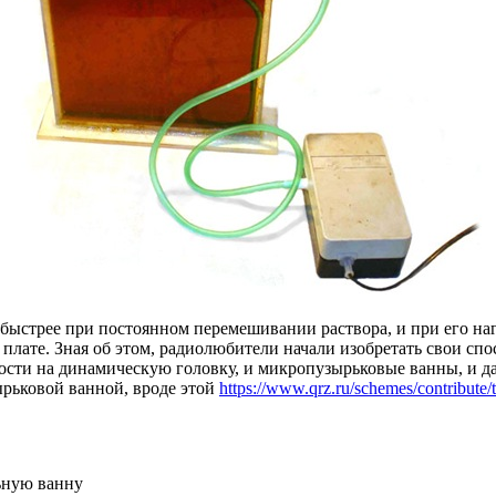
о быстрее при постоянном перемешивании раствора, и при его на
плате. Зная об этом, радиолюбители начали изобретать свои сп
кости на динамическую головку, и микропузырьковые ванны, и д
ырьковой ванной, вроде этой
https://www.qrz.ru/schemes/contribute/
льную ванну