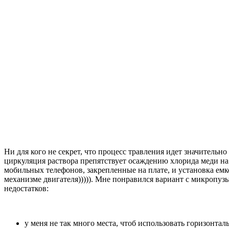
Ни для кого не секрет, что процесс травления идет значительн
циркуляция раствора препятствует осаждению хлорида меди на 
мобильных телефонов, закрепленные на плате, и установка ем
механизме двигателя))))). Мне понравился вариант с микропуз
недостатков:
у меня не так много места, чтоб использовать горизонта