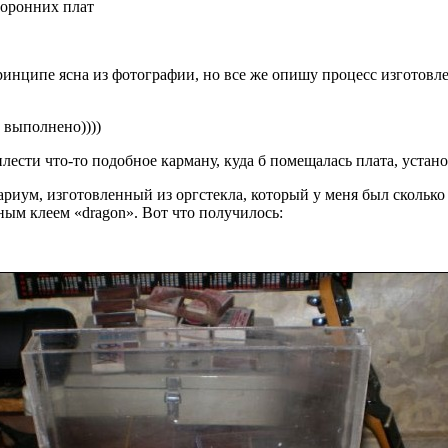
торонних плат
ринципе ясна из фотографии, но все же опишу процесс изготовле
е выполнено))))
плести что-то подобное карману, куда б помещалась плата, устан
риум, изготовленный из оргстекла, который у меня был сколько я 
ым клеем «dragon». Вот что получилось: