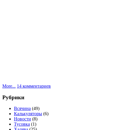
к
More...
14 комментариев
записи
Травилка
Рубрики
для
печатных
Всячина
(49)
плат
Калькуляторы
(6)
Новости
(8)
Тусовка
(1)
Халява
(25)