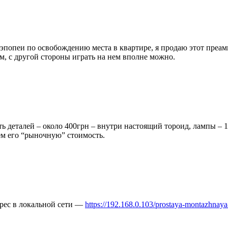
 эпопеи по освобождению места в квартире, я продаю этот преамп
м, с другой стороны играть на нем вполне можно.
сть деталей – около 400грн – внутри настоящий тороид, лампы – 
аем его “рыночную” стоимость.
дрес в локальной сети —
https://192.168.0.103/prostaya-montazhnaya