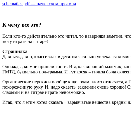
schematics.pdf — пачка схем преампа
К чему все это?
Если кто-то действительно это читал, то наверняка заметил, что
могу играть на гитаре!
Страшилка
Давным-давно, классе эдак в десятом я сильно увлекался хими
Однажды, ко мне пришли гости. И я, как хороший мальчик, ко
ГМТД, буквально пол-грамма. И тут косяк – гильза была склеен
Органические перекиси вообще к щелочам плохо относятся, а Г
покореженную руку. И, надо сказать, заклеили очень хорошо! 
слабыми и на гитрае играть невозможно.
Итак, что я этим хотел сказать – взрывчатые вещества вредны 