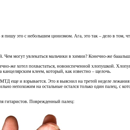
 я пишу это с небольшим цинизмом. Ага, это так – дело в том, что
ей. Чем могут увлекаться мальчики в химии? Конечно-же баааль
нечно-же хотел похвастаться, новоиспеченной хлопушкой. Хлопу
а канцелярским клеем, который, как известно – щелочь.
МТД еще и взрывается. Это я выяснил на третей неделе лежания 
Сильно непохожим на остальные остался только один палец, с кот
для гитаристов. Поврежденный палец: