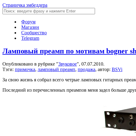
Страничка эмбеддера
Форум
Магазин
Сообщество
Telegram
Ламповый преамп по мотивам bogner s
Опубликовано в рубрике "
Звуковое
", 07.07.2010.
Тэги:
примочка
,
ламповый преамп
,
продажа
, автор:
BSVi
За свою жизнь я собрал всего четрые ламповых гитарных преампа 
Последний из перечисленных преампов меня задел больше друг