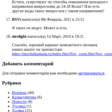
Кстати, существуют ли способы повышения выходного
напряжения микросхемы до 24-30 Вольт? Или есть
другие виды таких микросхем с таким напряжением?
BSVi
написал(а) 8th Февраль, 2011 в 23:51
Я таких не видел. Может и есть.
nicelight
написал(а) 1st Март, 2016 в 19:21
Спасибо, хороший вариант компактного питания.
нашел аналог на транзисторе:
https://istochnikpitania.ru/index.files/Nov_sxem.files/Nov_sx
Добавить комментарий
Для отправки комментария вам необходимо
авторизоваться
.
Рубрики
Всячина
(49)
Калькуляторы
(6)
Новости
(8)
Тусовка
(1)
Халява
(25)