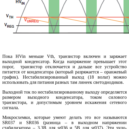
Пока HVin меньше Vth, транзистор включен и заряжает
выходной конденсатор. Когда напряжение превышает этот
порог, транзистор отключается и дальше все устройство
питается от конденсатора (который разряжается – оранжевый
график). Нестабилизированный выход (18 вольт) можно
использовать для питания разных там линеек светодиодиков.
Выходной ток по нестабилизированному выходу определяется
размером выходного конденсатора, током силового
транзистора, и допустимым уровнем искажения сетевого
сигнала.
Микросхемки, которые умеют делать это все называются
SR037 и SR036 (разница – в выходном напряжении
стабилизатора – 3.3В для sr036 и 5В для sr037). Эти чудо-