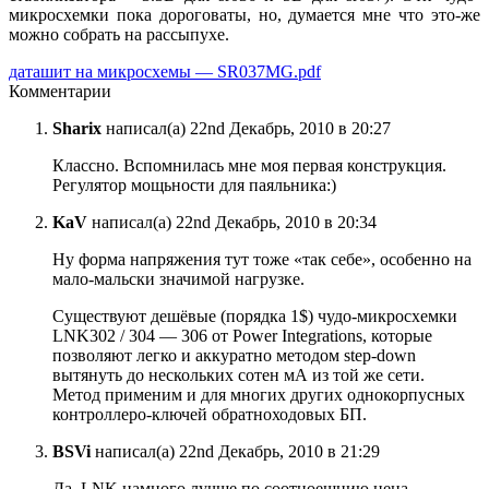
микросхемки пока дороговаты, но, думается мне что это-же
можно собрать на рассыпухе.
даташит на микросхемы — SR037MG.pdf
Комментарии
Sharix
написал(а) 22nd Декабрь, 2010 в 20:27
Классно. Вспомнилась мне моя первая конструкция.
Регулятор мощьности для паяльника:)
KaV
написал(а) 22nd Декабрь, 2010 в 20:34
Ну форма напряжения тут тоже «так себе», особенно на
мало-мальски значимой нагрузке.
Существуют дешёвые (порядка 1$) чудо-микросхемки
LNK302 / 304 — 306 от Power Integrations, которые
позволяют легко и аккуратно методом step-down
вытянуть до нескольких сотен мА из той же сети.
Метод применим и для многих других однокорпусных
контроллеро-ключей обратноходовых БП.
BSVi
написал(а) 22nd Декабрь, 2010 в 21:29
Да, LNK намного лучше по соотноешнию цена-