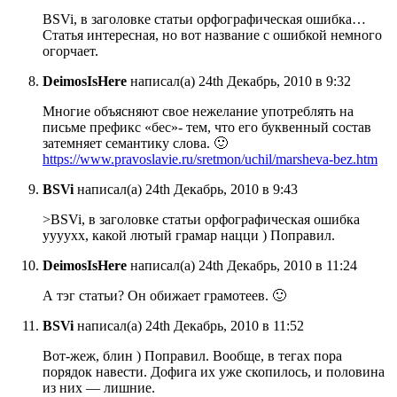
BSVi, в заголовке статьи орфографическая ошибка…
Статья интересная, но вот название с ошибкой немного
огорчает.
DeimosIsHere
написал(а) 24th Декабрь, 2010 в 9:32
Многие объясняют свое нежелание употреблять на
письме префикс «бес»- тем, что его буквенный состав
затемняет семантику слова. 🙂
https://www.pravoslavie.ru/sretmon/uchil/marsheva-bez.htm
BSVi
написал(а) 24th Декабрь, 2010 в 9:43
>BSVi, в заголовке статьи орфографическая ошибка
уууухх, какой лютый грамар нацци ) Поправил.
DeimosIsHere
написал(а) 24th Декабрь, 2010 в 11:24
А тэг статьи? Он обижает грамотеев. 🙂
BSVi
написал(а) 24th Декабрь, 2010 в 11:52
Вот-жеж, блин ) Поправил. Вообще, в тегах пора
порядок навести. Дофига их уже скопилось, и половина
из них — лишние.