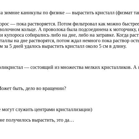
на зимние каникулы по физике — вырастить кристалл (физмат та
порос — пока растворяется. Потом фильтровал как можно быстрее,
роволочном кольце. А проволока была подсоединена к моторчику,
 купороса собирались либо на дне, либо на затравке. Когда раст
исталлы на дне растворятся, потом ждал немного пока раствор ост
м за 5 дней удалось вырастить кристалл около 5 см в длину.
оликристал — состоящий из множества мелких кристалликов. А я
 Может быть, дело во вращении?
е могут служить центрами кристаллизации)
не получилось вырастить, это да…