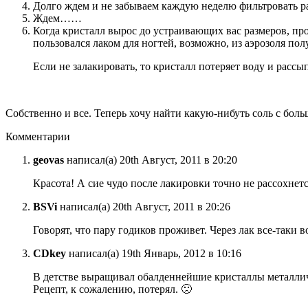
Долго ждем и не забываем каждую неделю фильтровать ра
Ждем……
Когда кристалл вырос до устраивающих вас размеров, про
пользовался лаком для ногтей, возможно, из аэрозоля по
Если не залакировать, то кристалл потеряет воду и расс
Собственно и все. Теперь хочу найти какую-нибуть соль с бол
Комментарии
geovas
написал(а) 20th Август, 2011 в 20:20
Красота! А сие чудо после лакировки точно не рассохнет
BSVi
написал(а) 20th Август, 2011 в 20:26
Говорят, что пару годиков проживет. Через лак все-таки в
CDkey
написал(а) 19th Январь, 2012 в 10:16
В детстве выращивал обалденнейшие кристаллы металли
Рецепт, к сожалению, потерял. 🙁