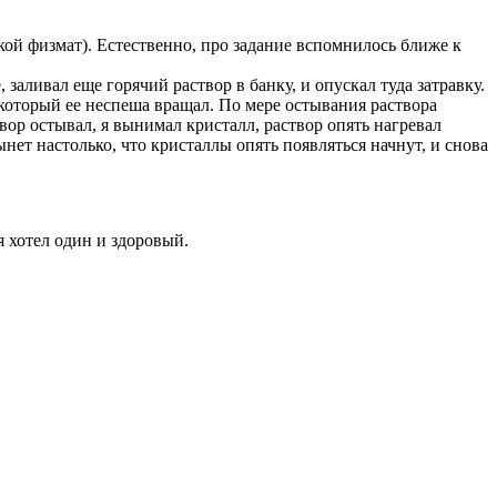
кой физмат). Естественно, про задание вспомнилось ближе к
 заливал еще горячий раствор в банку, и опускал туда затравку.
 который ее неспеша вращал. По мере остывания раствора
вор остывал, я вынимал кристалл, раствор опять нагревал
ынет настолько, что кристаллы опять появляться начнут, и снова
 хотел один и здоровый.