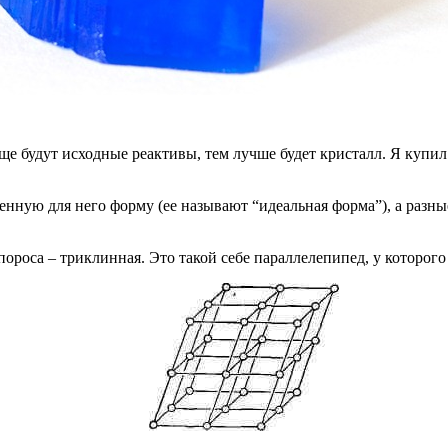
е будут исходные реактивы, тем лучше будет кристалл. Я купил 
венную для него форму (ее называют “идеальная форма”), а разн
пороса – триклинная. Это такой себе параллелепипед, у которого