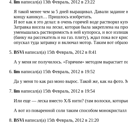
lim
написал(а) 13th Февраль, 2012 в 23:22
Я такой менее чем за 5 дней выращивал. Давали задание 
концу каникул… Пришлось изобретать.
И вот как я это делал: в очень горячей воде растворял ку
Затравка висела на леске, которая была закреплена на п
уменьшалась растворимость в ней купороса, и все излишки
(банку на рассекатель и на газ. плиту), ждал пока все кр
опускал туда затравку и включал мотор. Таким вот образо
BSVi
написал(а) 15th Февраль, 2012 в 8:41
А у меня не получилось. «Горячим» методом вырастает п
lim
написал(а) 15th Февраль, 2012 в 19:52
Да у меня то как раз моно вырос. Такой же, как на фото.
lim
написал(а) 15th Февраль, 2012 в 19:54
Или еще — леска вместо Х/Б нити? (там волоски, которы
А вот из поваренной соли таким способом монокристалл 
BSVi
написал(а) 15th Февраль, 2012 в 21:20