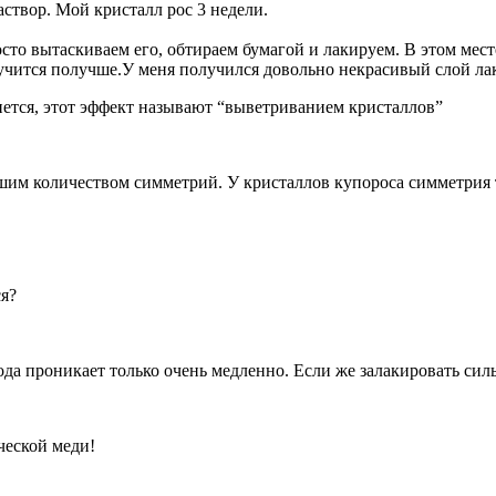
створ. Мой кристалл рос 3 недели.
сто вытаскиваем его, обтираем бумагой и лакируем. В этом мест
лучится получше.У меня получился довольно некрасивый слой ла
ыпется, этот эффект называют “выветриванием кристаллов”
ьшим количеством симметрий. У кристаллов купороса симметрия 
ся?
ода проникает только очень медленно. Если же залакировать сильн
ческой меди!