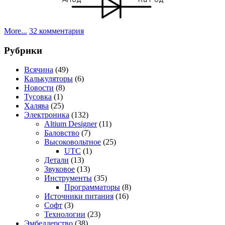
к
More...
32 комментария
записи
Классный
Рубрики
способ
передачи
Всячина
(49)
данных!
Калькуляторы
(6)
Новости
(8)
Тусовка
(1)
Халява
(25)
Электроника
(132)
Altium Designer
(11)
Баловство
(7)
Высоковольтное
(25)
UTC
(1)
Детали
(13)
Звуковое
(13)
Инструменты
(35)
Программаторы
(8)
Источники питания
(16)
Софт
(3)
Технологии
(23)
Эмбеддерство
(38)