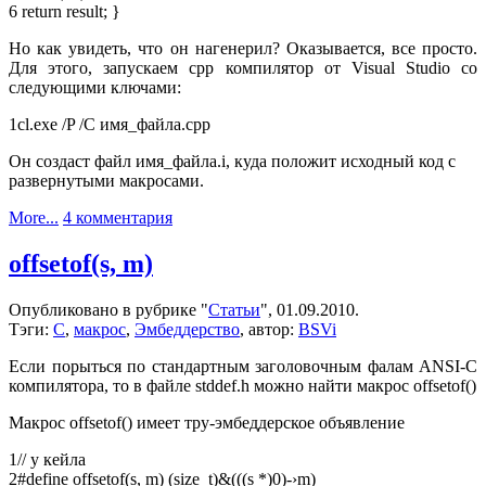
6
return
result; }
Но как увидеть, что он нагенерил? Оказывается, все просто.
Для этого, запускаем cpp компилятор от Visual Studio со
следующими ключами:
1
cl.exe /P /C имя_файла.cpp
Он создаст файл имя_файла.i, куда положит исходный код с
развернутыми макросами.
к
More...
4 комментария
записи
Как
offsetof(s, m)
раскрутить
Си-
Опубликовано в рубрике "
Статьи
", 01.09.2010.
макросы
Тэги:
C
,
макрос
,
Эмбеддерство
, автор:
BSVi
Если порыться по стандартным заголовочным фалам ANSI-C
компилятора, то в файле stddef.h можно найти макрос offsetof()
Макрос offsetof() имеет тру-эмбеддерское объявление
1
// у кейла
2
#define
offsetof(s, m) (size_t)&(((s *)0)-›m)