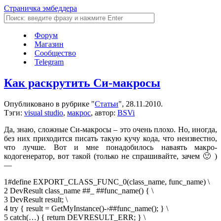
Страничка эмбеддера
Форум
Магазин
Сообщество
Telegram
Как раскрутить Си-макросы
Опубликовано в рубрике "
Статьи
", 28.11.2010.
Тэги:
visual studio
,
макрос
, автор:
BSVi
Да, знаю, сложные Си-макросы – это очень плохо. Но, иногда,
без них приходится писать такую кучу кода, что неизвестно,
что лучше. Вот и мне понадобилось наваять макро-
кодогенератор, вот такой (только не спрашивайте, зачем 🙂 )
—
1
#define
EXPORT_CLASS_FUNC_0(class_name, func_name) \
2
DevResult class_name ##_ ##func_name() { \
3
DevResult result; \
4
try
{ result = GetMyInstance()-›##func_name(); } \
5
catch
(…) {
return
DEVRESULT_ERR; } \