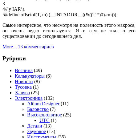
3
4
// у IAR’а
5
#define
offsetof(T, m) (__INTADDR__((&((T *)0)-›m)))
Самое интересное, что несмотря на полезность этого макроса,
он очень редко используется. Я и сам не знал о его
существовании до сегодняшнего дня.
к
More...
13 комментариев
записи
offsetof(s,
Рубрики
m)
Всячина
(49)
Калькуляторы
(6)
Новости
(8)
Тусовка
(1)
Халява
(25)
Электроника
(132)
Altium Designer
(11)
Баловство
(7)
Высоковольтное
(25)
UTC
(1)
Детали
(13)
Звуковое
(13)
Инструменты
(35)