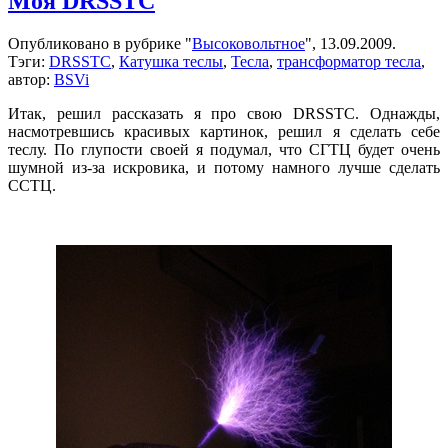
Моя DRSSTC
Maleficarum.
Апгрейд.
Опубликовано в рубрике "
Высоковольтное
", 13.09.2009.
Тэги:
DRSSTC
,
Катушка теслы
,
Тесла
,
трансформатор тесла
,
автор:
BSVi
Итак, решил рассказать я про свою DRSSTC. Однажды,
насмотревшись красивых картинок, решил я сделать себе
теслу. По глупости своей я подумал, что СГТЦ будет очень
шумной из-за искровика, и потому намного лучше сделать
ССТЦ.