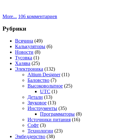
к
More...
106 комментариев
записи
Микро
Рубрики
—
SSTC
Всячина
(49)
(
Калькуляторы
(6)
Malleus
Новости
(8)
Maleficarum
Тусовка
(1)
)
Халява
(25)
Электроника
(132)
Altium Designer
(11)
Баловство
(7)
Высоковольтное
(25)
UTC
(1)
Детали
(13)
Звуковое
(13)
Инструменты
(35)
Программаторы
(8)
Источники питания
(16)
Софт
(3)
Технологии
(23)
Эмбеддерство
(38)