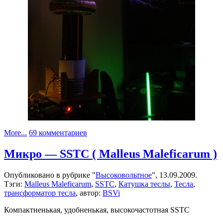
к
More...
69 комментариев
записи
Моя
Микро — SSTC ( Malleus Maleficarum )
DRSSTC
Опубликовано в рубрике "
Высоковольтное
", 13.09.2009.
Тэги:
Malleus Maleficarum
,
SSTC
,
Катушка теслы
,
Тесла
,
трансформатор тесла
, автор:
BSVi
Компактненькая, удобненькая, высокочастотная SSTC