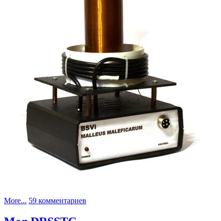
к
More...
59 комментариев
записи
Malleus