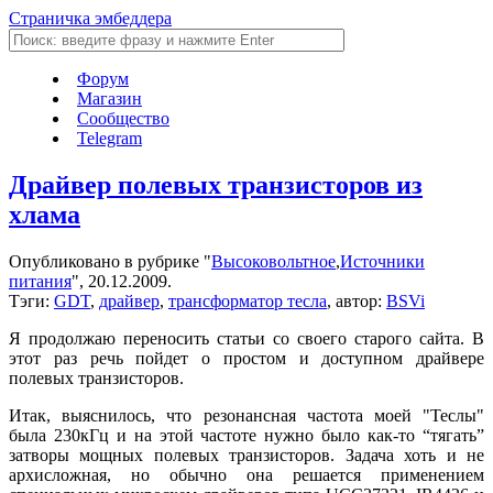
Страничка эмбеддера
Форум
Магазин
Сообщество
Telegram
Драйвер полевых транзисторов из
хлама
Опубликовано в рубрике "
Высоковольтное
,
Источники
питания
", 20.12.2009.
Тэги:
GDT
,
драйвер
,
трансформатор тесла
, автор:
BSVi
Я продолжаю переносить статьи со своего старого сайта. В
этот раз речь пойдет о простом и доступном драйвере
полевых транзисторов.
Итак, выяснилось, что резонансная частота моей "Теслы"
была 230кГц и на этой частоте нужно было как-то “тягать”
затворы мощных полевых транзисторов. Задача хоть и не
архисложная, но обычно она решается применением