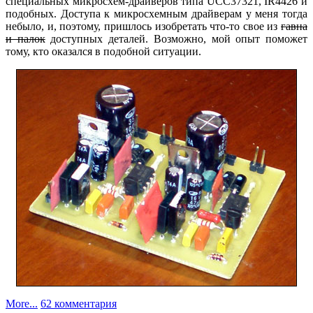
специальных микросхем-драйверов типа UCC37321, IR4426 и
подобных. Доступа к микросхемным драйверам у меня тогда
небыло, и, поэтому, пришлось изобретать что-то свое из
гавна
и палок
доступных деталей. Возможно, мой опыт поможет
тому, кто оказался в подобной ситуации.
к
More...
62 комментария