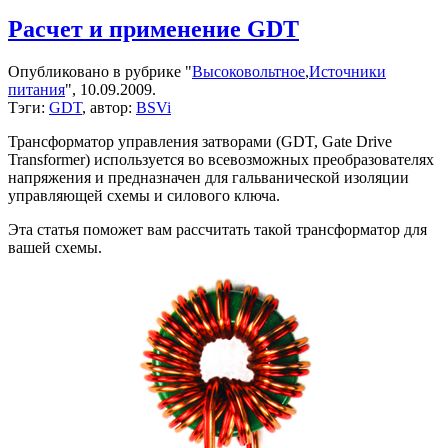
записи
Драйвер
Расчет и применение GDT
полевых
транзисторов
Опубликовано в рубрике "
Высоковольтное
,
Источники
из
питания
", 10.09.2009.
хлама
Тэги:
GDT
, автор:
BSVi
Трансформатор управления затворами (GDT, Gate Drive
Transformer) используется во всевозможных преобразователях
напряжения и предназначен для гальванической изоляции
управляющей схемы и силового ключа.
Эта статья поможет вам рассчитать такой трансформатор для
вашей схемы.