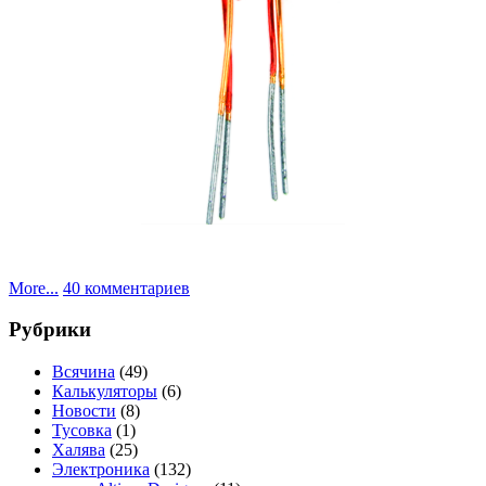
к
More...
40 комментариев
записи
Расчет
Рубрики
и
применение
Всячина
(49)
GDT
Калькуляторы
(6)
Новости
(8)
Тусовка
(1)
Халява
(25)
Электроника
(132)