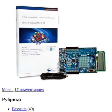
к
More...
17 комментариев
записи
Не
Рубрики
совсем
халява
Всячина
(49)
от