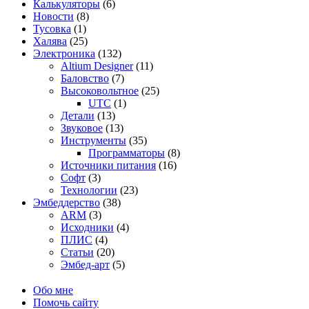
Калькуляторы
(6)
Cypress
Новости
(8)
Тусовка
(1)
Халява
(25)
Электроника
(132)
Altium Designer
(11)
Баловство
(7)
Высоковольтное
(25)
UTC
(1)
Детали
(13)
Звуковое
(13)
Инструменты
(35)
Программаторы
(8)
Источники питания
(16)
Софт
(3)
Технологии
(23)
Эмбеддерство
(38)
ARM
(3)
Исходники
(4)
ПЛИС
(4)
Статьи
(20)
Эмбед-арт
(5)
Обо мне
Помочь сайту