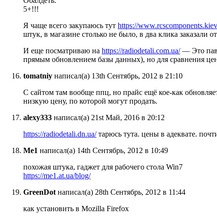
Обалдеть.
5+!!!
Я чаще всего закупаюсь тут
https://www.rcscomponents.kiev
штук, в магазине столько не было, в два клика заказали о
И еще посматриваю на
https://radiodetali.com.ua/
— Это пави
прямым обновлением базы данных), но для сравнения це
tomatniy
написал(а) 13th Сентябрь, 2012 в 21:10
С сайтом там вообще ппц, но прайс ещё кое-как обновляе
низкую цену, по которой могут продать.
alexy333
написал(а) 21st Май, 2016 в 20:12
https://radiodetali.dn.ua/
тарюсь тута. цены в адеквате. почт
Me1
написал(а) 14th Сентябрь, 2012 в 10:49
похожая штука, гаджет для рабочего стола Win7
https://me1.at.ua/blog/
GreenDot
написал(а) 28th Сентябрь, 2012 в 11:44
как установить в Mozilla Firefox