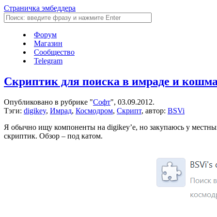
Страничка эмбеддера
Форум
Магазин
Сообщество
Telegram
Скриптик для поиска в имраде и кошм
Опубликовано в рубрике "
Софт
", 03.09.2012.
Тэги:
digikey
,
Имрад
,
Космодром
,
Скрипт
, автор:
BSVi
Я обычно ищу компоненты на digikey’е, но закупаюсь у местны
скриптик. Обзор – под катом.