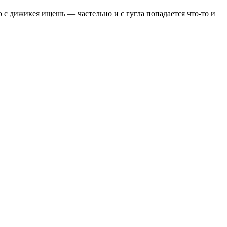
о с дижикея ищешь — частельно и с гугла попадается что-то и