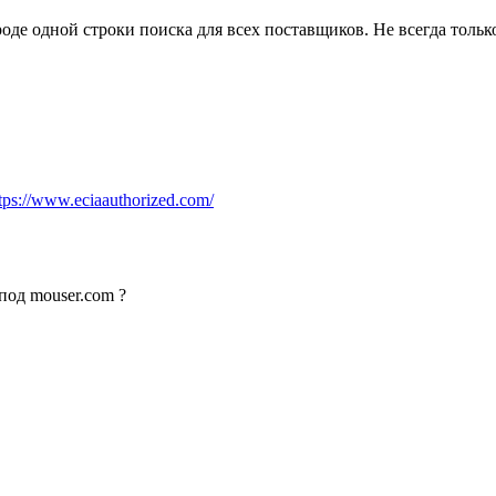
роде одной строки поиска для всех поставщиков. Не всегда тольк
tps://www.eciaauthorized.com/
под mouser.com ?