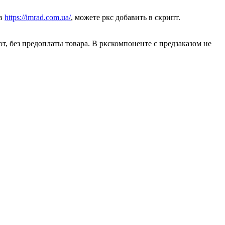
 в
https://imrad.com.ua/
, можете ркс добавить в скрипт.
ют, без предоплаты товара. В ркскомпоненте с предзаказом не