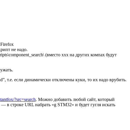
Firefox
крипт не надо.
scripts\component_search\ (вместо xxx на других компах будут
ружать.
ad”, т.е. если динамически отключены куки, то их надо врубить.
stantfox/?src=search
. Можно добавить любой сайт, который
— в строке URL набрать «g STM32» и будет гугля искать