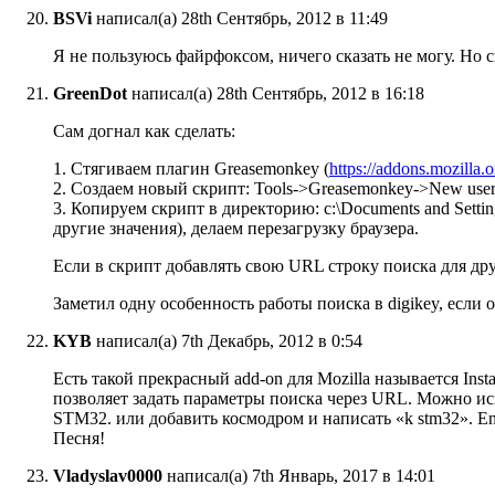
BSVi
написал(а) 28th Сентябрь, 2012 в 11:49
Я не пользуюсь файрфоксом, ничего сказать не могу. Но
GreenDot
написал(а) 28th Сентябрь, 2012 в 16:18
Сам догнал как сделать:
1. Стягиваем плагин Greasemonkey (
https://addons.mozilla
2. Создаем новый скрипт: Tools->Greasemonkey->New user 
3. Копируем скрипт в директорию: c:\Documents and Settings
другие значения), делаем перезагрузку браузера.
Если в скрипт добавлять свою URL строку поиска для дру
Заметил одну особенность работы поиска в digikey, если о
KYB
написал(а) 7th Декабрь, 2012 в 0:54
Есть такой прекрасный add-on для Mozilla называется Inst
позволяет задать параметры поиска через URL. Можно ис
STM32. или добавить космодром и написать «k stm32». En
Песня!
Vladyslav0000
написал(а) 7th Январь, 2017 в 14:01