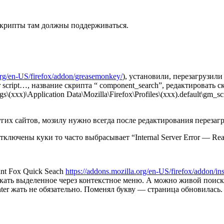
 скрипты там должны поддерживаться.
.org/en-US/firefox/addon/greasemonkey/
), установили, перезагрузили 
script…, название скрипта “ component_search”, редактировать с
\(xxx)\Application Data\Mozilla\Firefox\Profiles\(xxx).default\gm_
гих сайтов, мозилу нужно всегда после редактирования перезаг
тключены куки то часто выбрасывает “Internal Server Error — Re
ant Fox Quick Seach
https://addons.mozilla.org/en-US/firefox/addon/in
кать выделенное через контекстное меню. А можно живой поиск 
ter жать не обязательно. Поменял букву — страница обновилась.