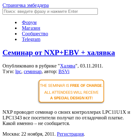
Страничка эмбеддера
Форум
Магазин
Сообщество
Telegram
Семинар от NXP+EBV + халявка
Опубликовано в рубрике "
Халява
", 03.11.2011.
Тэги:
lpc
,
семинар
, автор:
BSVi
NXP проводит семинар о своих контроллерах LPC11U1X и
LPC1343 все посетители получат по отладочной платке.
Какой именно – не сообщается.
Москва: 22 ноября, 2011.
Регистрация
.