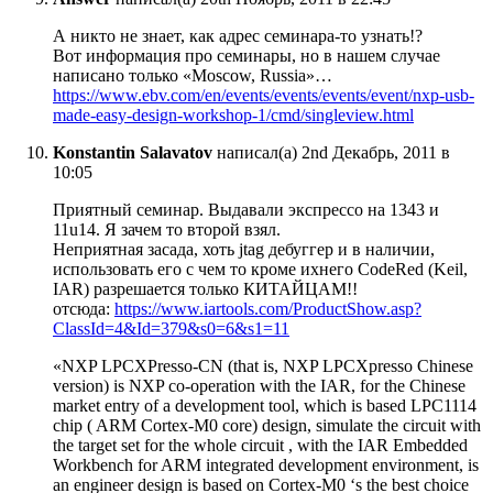
А никто не знает, как адрес семинара-то узнать!?
Вот информация про семинары, но в нашем случае
написано только «Moscow, Russia»…
https://www.ebv.com/en/events/events/events/event/nxp-usb-
made-easy-design-workshop-1/cmd/singleview.html
Konstantin Salavatov
написал(а) 2nd Декабрь, 2011 в
10:05
Приятный семинар. Выдавали экспрессо на 1343 и
11u14. Я зачем то второй взял.
Неприятная засада, хоть jtag дебуггер и в наличии,
использовать его с чем то кроме ихнего CodeRed (Keil,
IAR) разрешается только КИТАЙЦАМ!!
отсюда:
https://www.iartools.com/ProductShow.asp?
ClassId=4&Id=379&s0=6&s1=11
«NXP LPCXPresso-CN (that is, NXP LPCXpresso Chinese
version) is NXP co-operation with the IAR, for the Chinese
market entry of a development tool, which is based LPC1114
chip ( ARM Cortex-M0 core) design, simulate the circuit with
the target set for the whole circuit , with the IAR Embedded
Workbench for ARM integrated development environment, is
an engineer design is based on Cortex-M0 ‘s the best choice