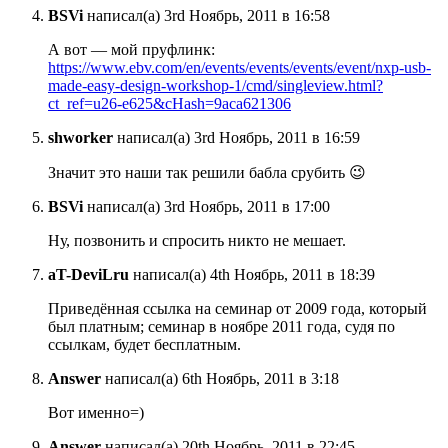
BSVi
написал(а) 3rd Ноябрь, 2011 в 16:58
А вот — мой пруфлинк:
https://www.ebv.com/en/events/events/events/event/nxp-usb-
made-easy-design-workshop-1/cmd/singleview.html?
ct_ref=u26-e625&cHash=9aca621306
shworker
написал(а) 3rd Ноябрь, 2011 в 16:59
Значит это наши так решили бабла срубить 😉
BSVi
написал(а) 3rd Ноябрь, 2011 в 17:00
Ну, позвонить и спросить никто не мешает.
aT-DeviLru
написал(а) 4th Ноябрь, 2011 в 18:39
Приведённая ссылка на семинар от 2009 года, который
был платным; семинар в ноябре 2011 года, судя по
ссылкам, будет бесплатным.
Answer
написал(а) 6th Ноябрь, 2011 в 3:18
Вот именно=)
Answer
написал(а) 20th Ноябрь, 2011 в 22:45