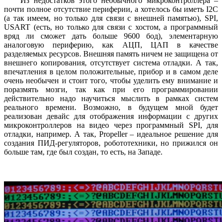
Из недостатков этого необычного микроконтроллера –
почти полное отсутствие периферии, а хотелось бы иметь I2C
(а так имеем, но только для связи с внешней памятью), SPI,
USART (есть, но только для связи с хостом, а программный
вряд ли сможет дать больше 9600 бод), элементарную
аналоговую периферию, как АЦП, ЦАП в качестве
разделяемых ресурсов. Внешняя память ничем не защищена от
внешнего копирования, отсутствует система отладки. А так,
впечатления в целом положительные, прибор и в самом деле
очень необычен и стоит того, чтобы уделить ему внимание и
поразмять мозги, так как при его программировании
действительно надо научиться мыслить в рамках систем
реального времени. Возможно, в будущем мной будет
реализован девайс для отображения информации с других
микроконтроллеров на видео через программный SPI, для
отладки, например. А так, Propeller – идеальное решение для
создания ПИД-регуляторов, робототехники, но прижился он
больше там, где был создан, то есть, на Западе.