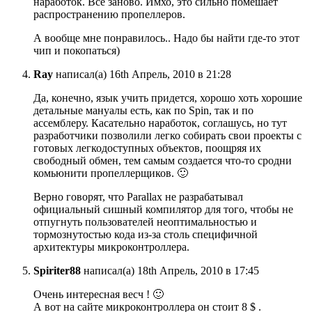
наработок. Все заново. Имхо, это сильно помешает
распространению пропеллеров.
А вообще мне понравилось.. Надо бы найти где-то этот
чип и покопаться)
Ray
написал(а) 16th Апрель, 2010 в 21:28
Да, конечно, язык учить придется, хорошо хоть хорошие
детальные мануалы есть, как по Spin, так и по
ассемблеру. Касательно наработок, соглашусь, но тут
разработчики позволили легко собирать свои проекты с
готовых легкодоступных объектов, поощряя их
свободный обмен, тем самым создается что-то сродни
комьюнити пропеллерщиков. 🙂
Верно говорят, что Parallax не разрабатывал
официальный сишный компилятор для того, чтобы не
отпугнуть пользователей неоптимальностью и
тормознутостью кода из-за столь специфичной
архитектуры микроконтроллера.
Spiriter88
написал(а) 18th Апрель, 2010 в 17:45
Очень интересная весч ! 🙂
А вот на сайте микроконтроллера он стоит 8 $ .