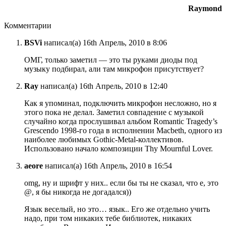
Raymond
Комментарии
BSVi
написал(а) 16th Апрель, 2010 в 8:06
ОМГ, только заметил — это ты руками диоды под
музыку подбирал, али там микрофон присутствует?
Ray
написал(а) 16th Апрель, 2010 в 12:40
Как я упоминал, подключить микрофон несложно, но я
этого пока не делал. Заметил совпадение c музыкой
случайно когда прослушивал альбом Romantic Tragedy’s
Grescendo 1998-го года в исполнении Macbeth, одного из
наиболее любимых Gothic-Metal-коллективов.
Использовано начало композиции Thy Mournful Lover.
aeore
написал(а) 16th Апрель, 2010 в 16:54
omg, ну и шрифт у них.. если бы ты не сказал, что e, это
@, я бы никогда не догадался))
Язык веселый, но это… язык.. Его же отдельно учить
надо, при том никаких тебе библиотек, никаких