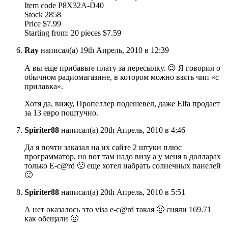
Item code P8X32A-D40
Stock 2858
Price $7.99
Starting from: 20 pieces $7.59
Ray
написал(а) 19th Апрель, 2010 в 12:39
А вы еще прибавьте плату за пересылку. 😉 Я говорил о
обычном радиомагазине, в котором можно взять чип «с
прилавка».
Хотя да, вижу, Пропеллер подешевел, даже Elfa продает
за 13 евро поштучно.
Spiriter88
написал(а) 20th Апрель, 2010 в 4:46
Да я почти заказал на их сайте 2 штуки плюс
программатор, но вот там надо визу а у меня в долларах
только E-c@rd 🙁 еще хотел набрать солнечных панелей
🙂
Spiriter88
написал(а) 20th Апрель, 2010 в 5:51
А нет оказалось это visa e-c@rd такая 🙂 сняли 169.71
как обещали 🙂