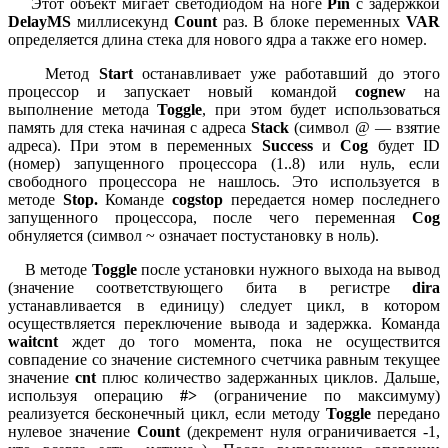
Этот объект мигает светодиодом на ноге
Pin
с задержкой
DelayMS
миллисекунд
Count
раз. В блоке переменных
VAR
определяется длина стека для нового ядра а также его номер.
Метод
Start
останавливает уже работавший до этого
процессор и запускает новый командой
cognew
на
выполнение метода
Toggle
, при этом будет использоваться
память для стека начиная с адреса
Stack
(символ @ — взятие
адреса). При этом в переменных
Success
и
Cog
будет ID
(номер) запущенного процессора (1..8) или нуль, если
свободного процессора не нашлось. Это используется в
методе
Stop.
Команде
cogstop
передается номер последнего
запущенного процессора, после чего переменная
Cog
обнуляется (символ ~ означает постустановку в ноль).
В методе
Toggle
после установки нужного выхода на вывод
(значение соответствующего бита в регистре
dira
устанавливается в единицу) следует цикл, в котором
осуществляется переключение вывода и задержка. Команда
waitcnt
ждет до того момента, пока не осуществится
совпадение со значение системного счетчика равным текущее
значение
сnt
плюс количество задержанных циклов. Дальше,
используя операцию
#>
(ограничение по максимуму)
реализуется бесконечный цикл, если методу
Toggle
передано
нулевое значение
Count
(декремент нуля ограничивается -1,