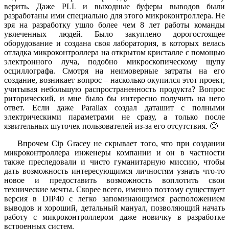
верить. Даже PLL и выходные буферы выводов были
разработаны ими специально для этого микроконтроллера. Не
зря на разработку ушло более чем 8 лет работы команды
увлеченных людей. Было закуплено дорогостоящее
оборудование и создана своя лаборатория, в которых велась
отладка микроконтроллера на открытом кристалле с помощью
электронного луча, подобно микроскопическому щупу
осциллографа. Смотря на неимоверные затраты на его
создание, возникает вопрос – насколько окупился этот проект,
учитывая небольшую распространенность продукта? Вопрос
риторический, и мне было бы интересно получить на него
ответ. Если даже Parallax создал даташит с полными
электрическими параметрами не сразу, а только после
язвительных шуточек пользователей из-за его отсутствия. 🙂
Впрочем Сip Gracey не скрывает того, что при создании
микроконтроллера инженеры компании и он в частности
также преследовали и чисто гуманитарную миссию, чтобы
дать возможность интересующимся личностям узнать что-то
новое и предоставить возможность воплотить свои
технические мечты. Скорее всего, именно поэтому существует
версия в DIP40 с легко запоминающимся расположением
выводов и хороший, детальный мануал, позволяющий начать
работу с микроконтроллером даже новичку в разработке
встроенных систем.