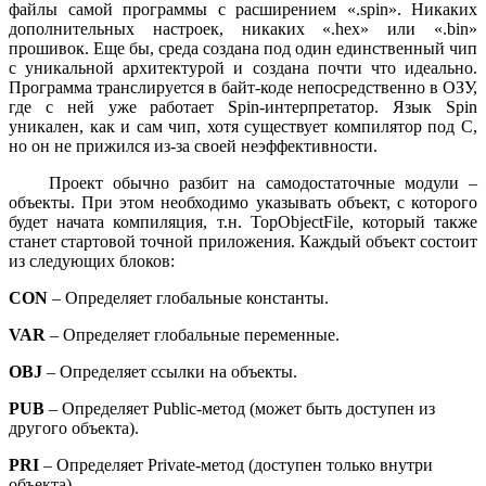
файлы самой программы с расширением «.spin». Никаких
дополнительных настроек, никаких «.hex» или «.bin»
прошивок. Еще бы, среда создана под один единственный чип
с уникальной архитектурой и создана почти что идеально.
Программа транслируется в байт-коде непосредственно в ОЗУ,
где с ней уже работает Spin-интерпретатор. Язык Spin
уникален, как и сам чип, хотя существует компилятор под С,
но он не прижился из-за своей неэффективности.
Проект обычно разбит на самодостаточные модули –
объекты. При этом необходимо указывать объект, с которого
будет начата компиляция, т.н. TopObjectFile, который также
станет стартовой точной приложения. Каждый объект состоит
из следующих блоков:
CON
– Определяет глобальные константы.
VAR
– Определяет глобальные переменные.
OBJ
– Определяет ссылки на объекты.
PUB
– Определяет Public-метод (может быть доступен из
другого объекта).
PRI
– Определяет Private-метод (доступен только внутри
объекта).