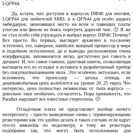
LQFP44.
Да, кстати, чип доступен в корпусах DIP40 для лентяев,
LQFP44 для любителей SMD, и в QFN44 для особо аццких
эмбеддеров, экономящих место на всем и паяющих платы
утюгом или феном не боясь перегреть дорогой чип. 🙂 Я же
не стал особо себя утруждать и выбрал корпус DIP40. Почему?
Все просто. Во первых, выглядит архаично и по-своему
эстетично, это, наверное, наиболее мощный процессор в мире
в подобном исполнении, да и выводы расположении очень
юзерфрендли, запоминается легко, достаточно раз глянуть в
даташит. И, что самое главное, цанговая панель, позволяющая
вытащить его из отладки и вставить в разработанный прибор
без покупки/выпаивания чипа. Это особенно актуально, если
вспомнить, что пропеллер — штука отнюдь не
дешевая(обычная цена колеблется на уровне 20..25 евро). Что
интересно, цена полностью независима от типа корпуса —
довольно таки необычно, согласитесь. Пора привыкнуть, что
Parallax нарушает все известные стереотипы. 🙂
Отладочная плата не представляет вообще ничего
интересного – просто выведенные пины с терминирующими
резисторами как это удобно делать в таких случаях если вдруг
что-то замкнешь по недосмотру, к тому же резисторы
подобраны так, что могут быть использованы для