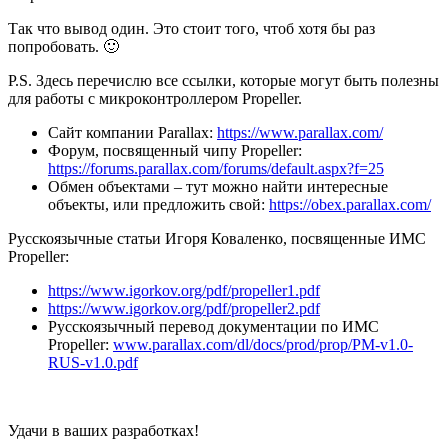
Так что вывод один. Это стоит того, чтоб хотя бы раз
попробовать. 🙂
P.S. Здесь перечислю все ссылки, которые могут быть полезны
для работы с микроконтроллером Propeller.
Сайт компании Parallax:
https://www.parallax.com/
Форум, посвященный чипу Propeller:
https://forums.parallax.com/forums/default.aspx?f=25
Обмен объектами – тут можно найти интересные
объекты, или предложить свой:
https://obex.parallax.com/
Русскоязычные статьи Игоря Коваленко, посвященные ИМС
Propeller:
https://www.igorkov.org/pdf/propeller1.pdf
https://www.igorkov.org/pdf/propeller2.pdf
Русскоязычный перевод документации по ИМС
Propeller:
www.parallax.com/dl/docs/prod/prop/PM-v1.0-
RUS-v1.0.pdf
Удачи в ваших разработках!