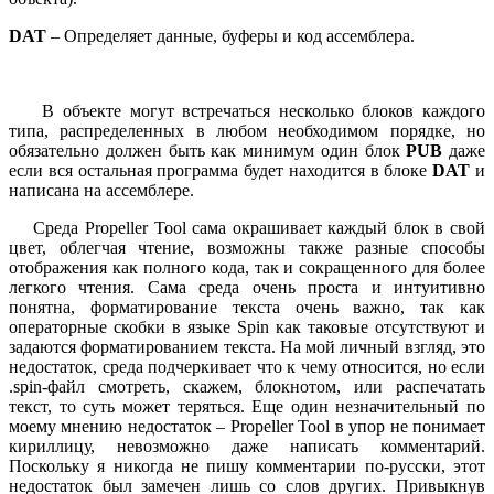
DAT
– Определяет данные, буферы и код ассемблера.
В объекте могут встречаться несколько блоков каждого
типа, распределенных в любом необходимом порядке, но
обязательно должен быть как минимум один блок
PUB
даже
если вся остальная программа будет находится в блоке
DAT
и
написана на ассемблере.
Среда Propeller Tool сама окрашивает каждый блок в свой
цвет, облегчая чтение, возможны также разные способы
отображения как полного кода, так и сокращенного для более
легкого чтения. Сама среда очень проста и интуитивно
понятна, форматирование текста очень важно, так как
операторные скобки в языке Spin как таковые отсутствуют и
задаются форматированием текста. На мой личный взгляд, это
недостаток, среда подчеркивает что к чему относится, но если
.spin-файл смотреть, скажем, блокнотом, или распечатать
текст, то суть может теряться. Еще один незначительный по
моему мнению недостаток – Propeller Tool в упор не понимает
кириллицу, невозможно даже написать комментарий.
Поскольку я никогда не пишу комментарии по-русски, этот
недостаток был замечен лишь со слов других. Привыкнув