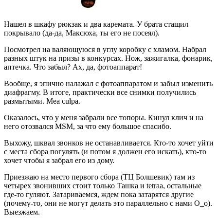
Нашел в шкафу рюкзак и два каремата. У брата стащил
покрывало (да-да, Максюха, ты его не посеял).
Посмотрел на валяющуюся в углу коробку с хламом. Набрал
разных штук на призы в конкурсах. Нож, зажигалка, фонарик,
аптечка. Что забыл? Ах, да, фотоаппарат!
Вообще, я эпично налажал с фотоаппаратом и забыл изменить
диафрагму. В итоге, практически все снимки получились
размытыми. Mea culpa.
Оказалось, что у меня забрали все топоры. Кинул клич и на
него отозвался MSM, за что ему большое спасибо.
Выхожу, шквал звонков не останавливается. Кто-то хочет уйти
с места сбора погулять (и потом я должен его искать), кто-то
хочет чтобы я забрал его из дому.
Приезжаю на место первого сбора (ТЦ Болшевик) там из
четырех звонивших стоит только Ташка и tetraa, остальные
где-то гуляют. Затариваемся, ждем пока затарятся другие
(почему-то, они не могут делать это параллельно с нами О_о).
Выезжаем.