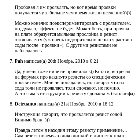
Пробовал я им проявлять, но вот время проявки
получается чуть больше чем время жизни вселенной))))
Можно конечно поэкспериментировать с проявителем,
но, думаю, эффекта не будет. Может быть, при проявке
на плате образуется мыльная прослойка и резист
отклеивается (уж очень подозрительно пенится раствор
соды после «проявки»). С другими резистами не
наблюдалось.
Pah
написал(а) 20th Ноябрь, 2010 в 0:21
Да, у меня тоже ниче не проявилось)) Кстати, встречал
на форумах про какие-то резисты со специфическим
проявителем. Мне не попадались, но говорят что их
сода толи не проявляет, толи сползают, не помню.
А что там в инструкции к резисту? должна ж быть инфа)
Detruanto
написал(а) 21st Ноябрь, 2010 в 18:12
Инструкция говорит, что проявляется резист содой.
Видимо брак=)))
Правда летом я находил этому резисту применение…
Сам резист почему-то дико липкий и липнет к плате