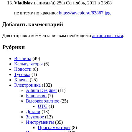
Vladislav
написал(а) 25th Сентябрь, 2011 в 23:08
не в тему но красиво:
https://savepic.su/63867.jpg
Добавить комментарий
Для отправки комментария вам необходимо
авторизоваться
.
Рубрики
Всячина
(49)
Калькуляторы
(6)
Новости
(8)
Тусовка
(1)
Халява
(25)
Электроника
(132)
Altium Designer
(11)
Баловство
(7)
Высоковольтное
(25)
UTC
(1)
Детали
(13)
Звуковое
(13)
Инструменты
(35)
Программаторы
(8)