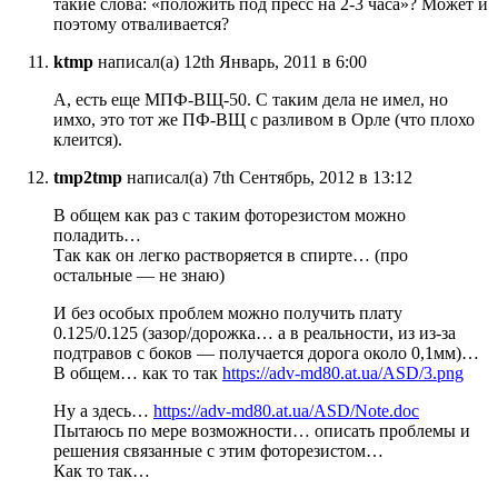
такие слова: «положить под пресс на 2-3 часа»? Может и
поэтому отваливается?
ktmp
написал(а) 12th Январь, 2011 в 6:00
А, есть еще МПФ-ВЩ-50. С таким дела не имел, но
имхо, это тот же ПФ-ВЩ с разливом в Орле (что плохо
клеится).
tmp2tmp
написал(а) 7th Сентябрь, 2012 в 13:12
В общем как раз с таким фоторезистом можно
поладить…
Так как он легко растворяется в спирте… (про
остальные — не знаю)
И без особых проблем можно получить плату
0.125/0.125 (зазор/дорожка… а в реальности, из из-за
подтравов с боков — получается дорога около 0,1мм)…
В общем… как то так
https://adv-md80.at.ua/ASD/3.png
Ну а здесь…
https://adv-md80.at.ua/ASD/Note.doc
Пытаюсь по мере возможности… описать проблемы и
решения связанные с этим фоторезистом…
Как то так…