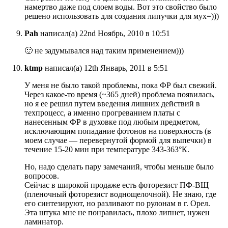
намертво даже под слоем воды. Вот это свойство было
решено использовать для создания липучки для мух=)))
Pah
написал(а) 22nd Ноябрь, 2010 в 10:51
🙂 не задумывался над таким применением)))
ktmp
написал(а) 12th Январь, 2011 в 5:51
У меня не было такой проблемы, пока ФР был свежий.
Через какое-то время (~365 дней) проблема появилась,
но я ее решил путем введения лишних действий в
техпроцесс, а именно прогреванием платы с
нанесенным ФР в духовке под любым предметом,
исключающим попадание фотонов на поверхность (в
моем случае — перевернутой формой для выпечки) в
течение 15-20 мин при температуре 343-363°К.
Но, надо сделать пару замечаний, чтобы меньше было
вопросов.
Сейчас в широкой продаже есть фоторезист ПФ-ВЩ
(пленочный фоторезист воднощелочной). Не знаю, где
его синтезируют, но разливают по рулонам в г. Орел.
Эта штука мне не понравилась, плохо липнет, нужен
ламинатор.