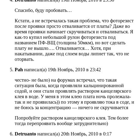
Спасибо, буду пробовать…
Кстати, а не встречалась такая проблема, что фоторезист
после проявки просто отваливается от платы? Даже во
время проявки начинает скручиваться и отваливаться. Я
как-то купил небольшой рулон фоторезиста под
названием ПФ-ВЩ (толщина 50мкм), но вот сделать
плату не вышло…. Отваливается… Хотя, при
накатывании, даже под слоем воды липнет так, что не
оторвать.
Pah
написал(а) 19th Ноябрь, 2010 в 23:42
честно- не было) на форумах встречал, что такая
ситуация была, когда проявляли кальцинированной
содой, и они стали проявлять раствором канцелярского
клея в воде. У меня в этом клею плата ночь пролежала-
так и не проявилась)) по этому я проявляю тока в соде, и
не боюсь за концентрацию — ничего не скручивается
Попробуйте раствором канцелярского клея. Тем более
тогда перепроявить вообще затруднительно)
Detruanto
написал(а) 20th Ноябрь, 2010 в 0:17