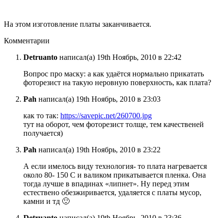
На этом изготовление платы заканчивается.
Комментарии
Detruanto
написал(а) 19th Ноябрь, 2010 в 22:42
Вопрос про маску: а как удаётся нормально прикатать
фоторезист на такую неровную поверхность, как плата?
Pah
написал(а) 19th Ноябрь, 2010 в 23:03
как то так:
https://savepic.net/260700.jpg
тут на оборот, чем фоторезист толще, тем качественей
получается)
Pah
написал(а) 19th Ноябрь, 2010 в 23:22
А если имелось виду технология- то плата нагревается
около 80- 150 С и валиком прикатывается пленка. Она
тогда лучше в впадинах «липнет». Ну перед этим
естествено обезжиривается, удаляется с платы мусор,
камни и тд 🙂
Detruanto
написал(а) 19th Ноябрь, 2010 в 23:36