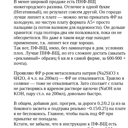
В менее широкой продаже есть ПНФ-ВЩ
нижегородского разлива. Отличие в одной букве
(Негативный), но результат совсем другой. Он гораздо
лучше липнет к плате — можно легко прикатать ФР на
холодную, но чистую плату формата А5+ просто
пальцами (а потом валиком для надежности). Он дольше
хранится: года полтора-два им пользовался, пока он не
обесцветился. Но даже в таком виде еще находит
применение, т.к. липнет все еще хорошо.
Так вот, ПФ-ВЩ, имхо, без ламинатора в дом. условиях
плох. Лучше ПНФ-ВЩ, но его сложнее достать (заказать
«рекламный» образец 6 кв.м в самой фирме, за 600-900 +
почта).
Проявляю ФР р-ром метасиликата натрия (Na2SiO3 x
6H2O, 4 ч.л. на 200мл) — ФР не отваливается. Травлю в
солянке — тоже не отваливается. Зато сползает с платы
не растворяясь в ядреном растворе щелочи (NaOH или
KOH, пару ст.л. на 200мл), довольно быстро.
В общем, добавив доп. прогрев, за дороги 0.2/0.2 (а из-за
бокового засвета и подтрава реально ~0.15/0.25) на плате
я не беспокоюсь. Главное, чтобы пыль под ФР при
прикатке не попадала.
Кстати, не забыли, что в инструкции к ПФ-ВЩ есть