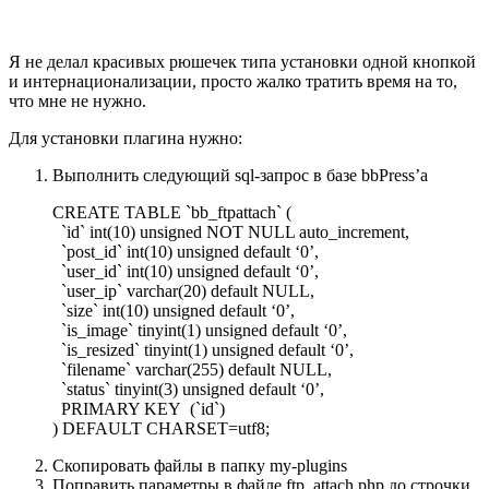
Я не делал красивых рюшечек типа установки одной кнопкой
и интернационализации, просто жалко тратить время на то,
что мне не нужно.
Для установки плагина нужно:
Выполнить следующий sql-запрос в базе bbPress’a
CREATE TABLE `bb_ftpattach` (
`id` int(10) unsigned NOT NULL auto_increment,
`post_id` int(10) unsigned default ‘0’,
`user_id` int(10) unsigned default ‘0’,
`user_ip` varchar(20) default NULL,
`size` int(10) unsigned default ‘0’,
`is_image` tinyint(1) unsigned default ‘0’,
`is_resized` tinyint(1) unsigned default ‘0’,
`filename` varchar(255) default NULL,
`status` tinyint(3) unsigned default ‘0’,
PRIMARY KEY (`id`)
) DEFAULT CHARSET=utf8;
Скопировать файлы в папку my-plugins
Поправить параметры в файле ftp_attach.php до строчки