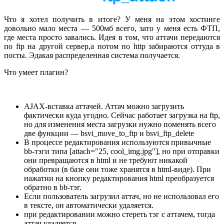
Что я хотел получить в итоге? У меня на этом хостинге
довольно мало места — 500мб всего, зато у меня есть ФТП,
где места просто завались. Идея в том, что аттачи передаются
по ftp на другой сервер,а потом по http забираются оттуда в
посты. Эдакая распределенная система получается.
Что умеет плагин?
AJAX-вставка аттачей. Аттач можно загрузить
фактически куда угодно. Сейчас работает загрузка на ftp,
но для изменения места загрузки нужно поменять всего
две функции — bsvi_move_to_ftp и bsvi_ftp_delete
В процессе редактирования используются привычные
bb-тэги типа [attach="25, cool_img.jpg"], но при отправки
они превращаются в html и не требуют никакой
обработки (в базе они тоже хранятся в html-виде). При
нажатии на кнопку редактирования html преобразуется
обратно в bb-тэг.
Если пользователь загрузил аттач, но не использовал его
в тексте, он автоматически удаляется.
при редактировании можно стереть тэг с аттачем, тогда
аттач удаляется.