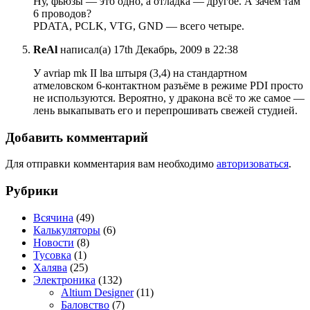
Ну, фьюзы — это одно, а отладка — другое. А зачем там
6 проводов?
PDATA, PCLK, VTG, GND — всего четыре.
ReAl
написал(а) 17th Декабрь, 2009 в 22:38
У avriap mk II lва штыря (3,4) на стандартном
атмеловском 6-контактном разъёме в режиме PDI просто
не используются. Вероятно, у дракона всё то же самое —
лень выкапывать его и перепрошивать свежей студией.
Добавить комментарий
Для отправки комментария вам необходимо
авторизоваться
.
Рубрики
Всячина
(49)
Калькуляторы
(6)
Новости
(8)
Тусовка
(1)
Халява
(25)
Электроника
(132)
Altium Designer
(11)
Баловство
(7)