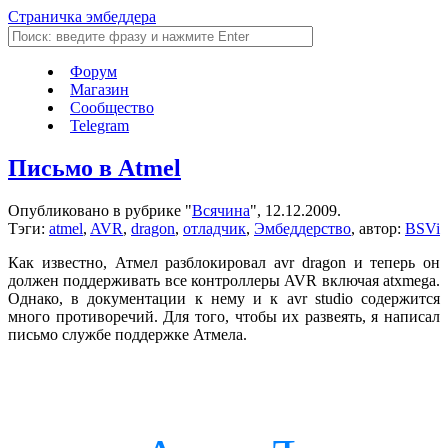
Страничка эмбеддера
Форум
Магазин
Сообщество
Telegram
Письмо в Atmel
Опубликовано в рубрике "
Всячина
", 12.12.2009.
Тэги:
atmel
,
AVR
,
dragon
,
отладчик
,
Эмбеддерство
, автор:
BSVi
Как известно, Атмел разблокировал avr dragon и теперь он
должен поддерживать все контроллеры AVR включая atxmega.
Однако, в документации к нему и к avr studio содержится
много противоречий. Для того, чтобы их развеять, я написал
письмо службе поддержке Атмела.