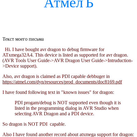
АтмелЪ
Текст моего письма
Hi. I have bought avr dragon to debug firmware for
ATxmega32A4. This device is listed as supported for avr dragon.
(AVR Tools User Guide->AVR Dragon User Guide->Intruduction-
>Device support).
Also, avr dragon is claimed as PDI capable debbuger in
https://atmel.com/dyn/resources/prod_documents/doc8169.pdf
I have found following text in "known issues" for dragon:
PDI progam/debug is NOT supported even though it is
listed in the programming dialog in AVR Studio when
selecting AVR Dragon and a PDI device.
So dragon is NOT PDI capable.
Also I have found another record about atxmega support for dragon: