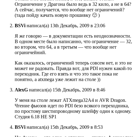
Ограничение у Драгона было ведь в 32 кило, а не в 64?
А сейчас, получается, что вообще нет ограничений?
(тада пойду качать новую прошивку 🙂 )
BSVi
написал(а) 13th Декабрь, 2009 в 23:06
Я же говорю — в документации есть неоднозначности.
В одном месте было написанно, что ограничение — 32,
во втором, что 64, а в третьем — что вообще нет
ограничейний.
Как оказалось, ограничений теперь совсем нет, и это не
может не радовать. Правда вот, для PDI нужен какой-то
переходник. Где его взять и что это такое пока не
понятно, а atxmega уже лежит на столе ))
AlexG
написал(а) 15th Декабрь, 2009 в 8:46
У меня на столе лежат ATXmega32A4 и AVR Dragon.
Чтение фьюзов идет по PDI безо всякого переходника,
по простому шестипроводному шлейфу один к одному.
Студия 6.18 НЕ SP1
BSVi
написал(а) 15th Декабрь, 2009 в 8:53