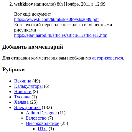
webkirov
написал(а) 8th Ноябрь, 2011 в 12:09
Вот ещё документ
https://www.ti.com/lit/ml/sloa089/sloa089.pdf
Есть русский перевод с несколько измененными
рисунками
https://elart.narod.ru/articles/article11/article11.htm
Добавить комментарий
Для отправки комментария вам необходимо
авторизоваться
.
Рубрики
Всячина
(49)
Калькуляторы
(6)
Новости
(8)
Тусовка
(1)
Халява
(25)
Электроника
(132)
Altium Designer
(11)
Баловство
(7)
Высоковольтное
(25)
UTC
(1)