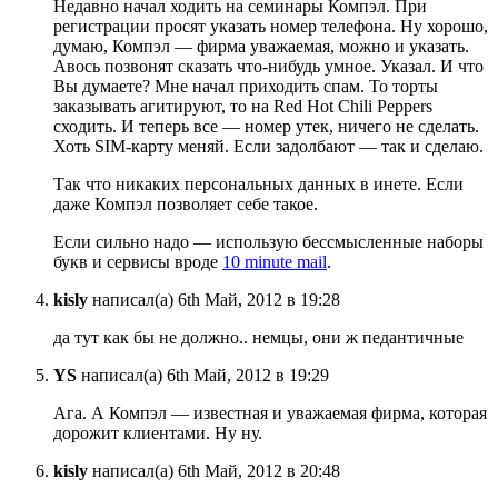
Недавно начал ходить на семинары Компэл. При
регистрации просят указать номер телефона. Ну хорошо,
думаю, Компэл — фирма уважаемая, можно и указать.
Авось позвонят сказать что-нибудь умное. Указал. И что
Вы думаете? Мне начал приходить спам. То торты
заказывать агитируют, то на Red Hot Chili Peppers
сходить. И теперь все — номер утек, ничего не сделать.
Хоть SIM-карту меняй. Если задолбают — так и сделаю.
Так что никаких персональных данных в инете. Если
даже Компэл позволяет себе такое.
Если сильно надо — использую бессмысленные наборы
букв и сервисы вроде
10 minute mail
.
kisly
написал(а) 6th Май, 2012 в 19:28
да тут как бы не должно.. немцы, они ж педантичные
YS
написал(а) 6th Май, 2012 в 19:29
Ага. А Компэл — известная и уважаемая фирма, которая
дорожит клиентами. Ну ну.
kisly
написал(а) 6th Май, 2012 в 20:48