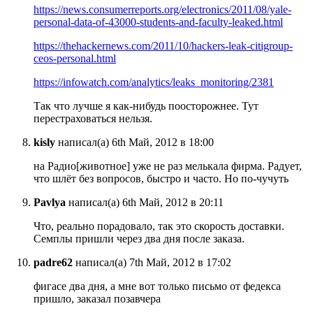
https://news.consumerreports.org/electronics/2011/08/yale-
personal-data-of-43000-students-and-faculty-leaked.html
https://thehackernews.com/2011/10/hackers-leak-citigroup-
ceos-personal.html
https://infowatch.com/analytics/leaks_monitoring/2381
Так что лучше я как-нибудь поосторожнее. Тут
перестраховаться нельзя.
kisly
написал(а) 6th Май, 2012 в 18:00
на Радио[животное] уже не раз мелькала фирма. Радует,
что шлёт без вопросов, быстро и часто. Но по-чучуть
Pavlya
написал(а) 6th Май, 2012 в 20:11
Что, реально порадовало, так это скорость доставки.
Семплы пришли через два дня после заказа.
padre62
написал(а) 7th Май, 2012 в 17:02
фигасе два дня, а мне вот только письмо от федекса
пришло, заказал позавчера