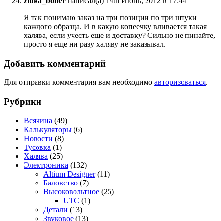
zluka_bober
написал(а) 14th Июнь, 2012 в 17:44
Я так понимаю заказ на три позиции по три штуки
каждого образца. И в какую копеечку вливается такая
халява, если учесть еще и доставку? Сильно не пинайте,
просто я еще ни разу халяву не заказывал.
Добавить комментарий
Для отправки комментария вам необходимо
авторизоваться
.
Рубрики
Всячина
(49)
Калькуляторы
(6)
Новости
(8)
Тусовка
(1)
Халява
(25)
Электроника
(132)
Altium Designer
(11)
Баловство
(7)
Высоковольтное
(25)
UTC
(1)
Детали
(13)
Звуковое
(13)