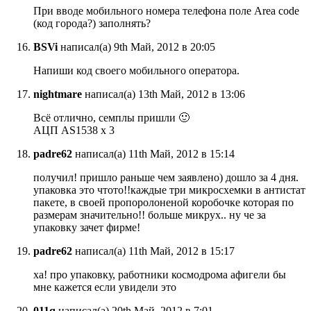
При вводе мобильного номера телефона поле Area code
(код города?) заполнять?
BSVi
написал(а) 9th Май, 2012 в 20:05
Напиши код своего мобильного оператора.
nightmare
написал(а) 13th Май, 2012 в 13:06
Всё отлично, семплы пришли 🙂
АЦП AS1538 x 3
padre62
написал(а) 11th Май, 2012 в 15:14
получил! пришло раньше чем заявлено) дошло за 4 дня.
упаковка это чтото!!каждые три микросхемки в антистат
пакете, в своей пропоролоненой коробочке которая по
размерам значительно!! больше микрух.. ну че за
упаковку зачет фирме!
padre62
написал(а) 11th Май, 2012 в 15:17
ха! про упаковку, работники космодрома афигели бы
мне кажется если увидели это
011q
написал(а) 20th Май, 2012 в 7:01