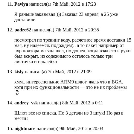
Pavlya
написал(а) 7th Май, 2012 в 17:23
Я раньше заказывал ))) Заказал 23 апреля, а 25 уже
доставили
padre62
написал(а) 7th Май, 2012 в 20:35
посмотрел по трекинг коду, расчетное время доставки 15
мая, ну надеемся, подождем).. а то пакет например от
nxp полтора месяца шел, но дошел, когда взял его в руки
был вскрыт, из содежимого осталось только три
листочка и наклейка
kisly
написал(а) 7th Май, 2012 в 21:09
хмм.. интересненькие ARM9 шлют. жаль что в BGA,
хотя при их функциональности — это не их проблемы
🙂
andrey_vsk
написал(а) 8th Май, 2012 в 0:11
Шлют все из списка. По 3 детали из 3 штук! Но раз в
месяц!
nightmare
написал(а) 9th Май, 2012 в 20:03