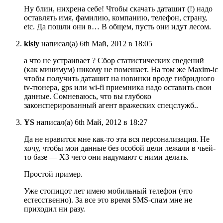
Ну блин, нихрена себе! Чтобы скачать даташит (!) надо
оставлять имя, фамилию, компанию, телефон, страну,
etc. Да пошли они в… В общем, пусть они идут лесом.
kisly
написал(а) 6th Май, 2012 в 18:05
а что не устраивает ? Сбор статистических сведений
(как минимум) никому не помешает. На том же Maxim-ic
чтобы получить даташит на новинки вроде гибридного
tv-тюнера, gps или wi-fi приемника надо оставить свои
данные. Сомневаюсь, что вы глубоко
законсперированный агент вражеских спецслужб..
YS
написал(а) 6th Май, 2012 в 18:27
Да не нравится мне как-то эта вся персонализация. Не
хочу, чтобы мои данные без особой цели лежали в чьей-
то базе — ХЗ чего они надумают с ними делать.
Простой пример.
Уже стопицот лет имею мобильный телефон (что
естесственно). За все это время SMS-спам мне не
приходил ни разу.