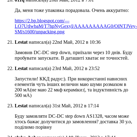
Да, меня тоже упаковка порадовала. Очень аккуратно:
https://2.bp.blogspot.com/—
LO7UtIwbaM/T7hpNyGexyI/AAAAAAAAAG0/OlNTJVey-
SM/s1600/unpacking.png
Lestat
написал(а) 22nd Май, 2012 в 10:36
Замовив DC-DC step down, приїхали через 10 днів. Буду
пробувати запускати. В даташиті хватає не точностей.
Lestat
написал(а) 23rd Май, 2012 в 23:52
Запустили! ККД радує:). При використанні нависних
елементів чуть інших величин маю шуми розмахом в
200 мА(не маю 22 мкф кераміки:(, та індуктивність до
500 мА)
Lestat
написал(а) 31st Май, 2012 в 17:14
Буду замовляти DC-DC step down AS1328, часом може
хтось бажає долучитися до замовлення? доставка 30 у.о,
поділимо порівну