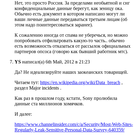
Нет, это просто Россия. За пределами необьятной и снг
конфиденциальные данные берегут, как зеницу ока.
Обычно есть документ в котором написано могут ли
ваши личные данные передаваться третьим лицам (об
этом надо поинтересоваться заранее).
К сожалению иногда от спама не уберечься, но можно
попробовать отфильтровать какую-то часть.. обычно
есть возможность отказаться от рассылок официальных
партнеров опсоса (говорю как бывший работник мтс).
YS
написал(а) 6th Май, 2012 в 21:23
Да? Не идеализируйте наших заокеанских товарищей.
Читаем тут:
https://en.wikipedia.org/wiki/Data_breach
,
раздел Major incidents .
Как раз в прошлом году, кстати, Sony пролюбила
данные ста миллионов хомячков.
И далее:
https://www.channelinsider.com/c/a/Security/Most-Web-Sites-
Regularly-Leak-Sensitive-Personal-Data-Survey-640359/