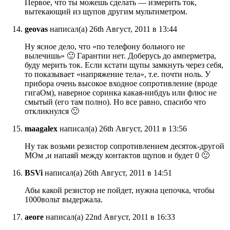
Первое, что ты можешь сделать — измерить ток,
вытекающий из щупов другим мультиметром.
geovas
написал(а) 26th Август, 2011 в 13:44
Ну ясное дело, что «по телефону больного не
вылечишь» 🙂 Гарантии нет. Доберусь до амперметра,
буду мерить ток. Если кстати щупы замкнуть через себя,
то показывает «напряжение тела», т.е. почти ноль. У
прибора очень высокое входное сопротивление (вроде
гигаОм), наверное соринка какая-нибдуь или флюс не
смытый (его там полно). Но все равно, спасибо что
откликнулся 🙂
maagalex
написал(а) 26th Август, 2011 в 13:56
Ну так возьми резистор сопротивлением десяток-другой
МОм ,и напаяй между контактов щупов и будет 0 🙂
BSVi
написал(а) 26th Август, 2011 в 14:51
Абы какой резистор не пойдет, нужна цепочка, чтобы
1000вольт выдержала.
aeore
написал(а) 22nd Август, 2011 в 16:33