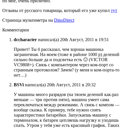
по мне, очень прилично.
Отзывы от русского товарища, который его уже купил
тут
Страница мультиметра на
DinoDirect
Комментарии
dccharacter
написал(а) 20th Август, 2011 в 19:51
Привет! Ты б рассказал, чем хороша машинка
заграничная. На моем (тоже в районе 1000 р) делений
сильно больше да и подсветка есть 🙂 (VICTOR
VC9808+). Связь с компьютером через ком-порт со
странным протоколом? Зачем? (у меня и ком-порта-то
нет…)
BSVi
написал(а) 20th Август, 2011 в 20:32
У машины много разрядов (на твоем делений как-раз
меньше — три против пяти), машина умеет сама
переключаться между режимами. А связь с компом —
вообще сказка. К примеру, тебе нужно снять
характеристики батарейки. Запускаешь машину с
терминалом, к батареи цепляешь нагрузку и уходишь
спать. Утром у тебя уже есть красивый график. Таких