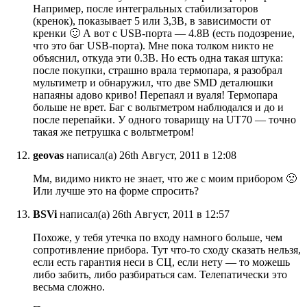
Например, после интегральных стабилизаторов
(кренок), показывает 5 или 3,3В, в зависимости от
кренки 🙂 А вот с USB-порта — 4.8В (есть подозрение,
что это баг USB-порта). Мне пока толком никто не
объяснил, откуда эти 0.3В. Но есть одна такая штука:
после покупки, страшно врала термопара, я разобрал
мультиметр и обнаружил, что две SMD деталюшки
напаяны адово криво! Перепаял и вуаля! Термопара
больше не врет. Баг с вольтметром наблюдался и до и
после перепайки. У одного товарищу на UT70 — точно
такая же петрушка с вольтметром!
geovas
написал(а) 26th Август, 2011 в 12:08
Мм, видимо никто не знает, что же с моим прибором 🙁
Или лучше это на форме спросить?
BSVi
написал(а) 26th Август, 2011 в 12:57
Похоже, у тебя утечка по входу намного больше, чем
сопротивление прибора. Тут что-то сходу сказать нельзя,
если есть гарантия неси в СЦ, если нету — то можешь
либо забить, либо разбираться сам. Телепатически это
весьма сложно.