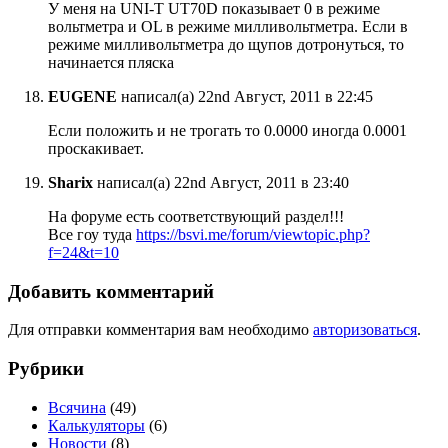
У меня на UNI-T UT70D показывает 0 в режиме
вольтметра и OL в режиме милливольтметра. Если в
режиме милливольтметра до щупов дотронуться, то
начинается пляска
EUGENE
написал(а) 22nd Август, 2011 в 22:45
Если положить и не трогать то 0.0000 иногда 0.0001
проскакивает.
Sharix
написал(а) 22nd Август, 2011 в 23:40
На форуме есть соответствующий раздел!!!
Все гоу туда
https://bsvi.me/forum/viewtopic.php?
f=24&t=10
Добавить комментарий
Для отправки комментария вам необходимо
авторизоваться
.
Рубрики
Всячина
(49)
Калькуляторы
(6)
Новости
(8)