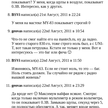
показывает? У меня, когда щупы в воздухе, показывает
0.3В. Интересно, как у других.
BSVi
написал(а) 21st Август, 2011 в 22:24
У меня на мастеке MY-83 показывает строгий 0
geovas
написал(а) 22nd Август, 2011 в 10:54
Что-то не смог найти его на mastech.ru, ну да ладно.
У моего старого 830-го, тоже строго ноль был, а с UNI-
T, вот такая петрушка. Кстати не только у меня. Вот и
интересуюсь — это баг или фича 🙂
BSVi
написал(а) 22nd Август, 2011 в 11:50
Извиняюсь, MY-63. Если не стоит ноль, то это — баг.
Ноль стоять должен. Ты случайно не рядом с радио
вышкой живешь?
geovas
написал(а) 22nd Август, 2011 в 23:29
Да вроде нет 🙂 Максимум вайфаи всякие. Смотри:
когда только включаю мультиметр в режим вольтметра,
то он показывает 0.3В. Замыкаю щупы, секунд через 5,
он полностью обнуляется. А так, меряет вроде верно.