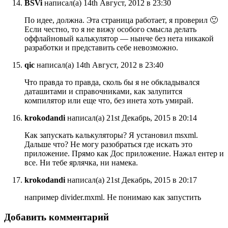
BSVi
написал(а) 14th Август, 2012 в 23:30
По идее, должна. Эта страница работает, я проверил 🙂
Если честно, то я не вижу особого смысла делать
оффлайновый калькулятор — нынче без нета никакой
разработки и представить себе невозможно.
qic
написал(а) 14th Август, 2012 в 23:40
Что правда то правда, сколь бы я не обкладывался
даташитами и справочниками, как залупится
компилятор или еще что, без инета хоть умирай.
krokodandi
написал(а) 21st Декабрь, 2015 в 20:14
Как запускать калькуляторы? Я установил msxml.
Дальше что? Не могу разобраться где искать это
приложение. Прямо как Дос приложение. Нажал ентер и
все. Ни тебе ярлячка, ни намека.
krokodandi
написал(а) 21st Декабрь, 2015 в 20:17
например divider.mxml. Не понимаю как запустить
Добавить комментарий