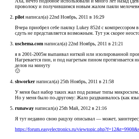
Аха, нечто подобное использовали и много лет назад (д
проволоку и получившимся новым жалом паяли мелочевк
pilot
написал(а) 22nd Ноябрь, 2011 в 16:29
Вчера приобрел себе паялку Lukey 852d с компрессором в
сдуть не представляется возможным. Тут уж скорее неос
uschema.com
написал(а) 22nd Ноябрь, 2011 в 21:21
я в 2001-2005м выпаивал ниткой или изолированной про
Нагревается пин, и под нагретым пином протягивается н
делов на минуту
🙂
shworker
написал(а) 25th Ноябрь, 2011 в 21:58
У меня был набор таких жал под разные типы микросхем.
Но у меня было по-другому: Жало раздваивалось (как язы
runaway
написал(а) 25th Май, 2012 в 21:16
Я тут недавно свою рацуху описывал — может, заинтере
https://forum.easyelectronics.ru/viewtopic.php?f=12&t=990