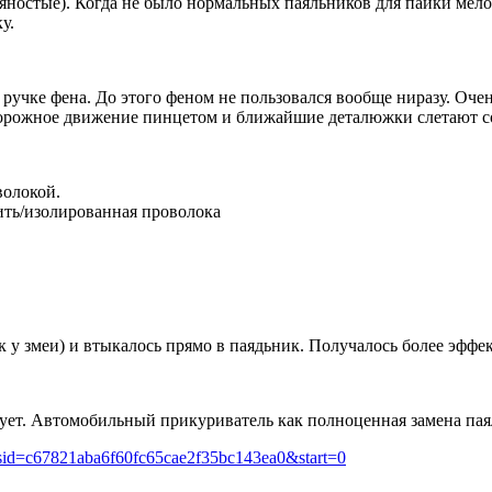
евяностые). Когда не было нормальных паяльников для пайки ме
у.
 ручке фена. До этого феном не пользовался вообще ниразу. Оче
торожное движение пинцетом и ближайшие деталюжки слетают со
волокой.
ить/изолированная проволока
к у змеи) и втыкалось прямо в паядьник. Получалось более эффек
сует. Автомобильный прикуриватель как полноценная замена па
8&sid=c67821aba6f60fc65cae2f35bc143ea0&start=0