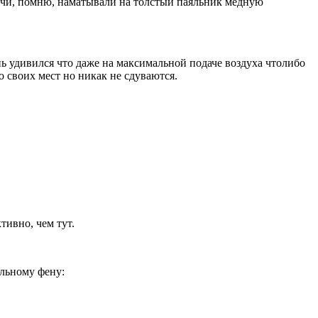
лочи, помню, наматывали на толстый паяльник медную
нь удивился что даже на максимальной подаче воздуха чтолибо
 своих мест но никак не сдуваются.
тивно, чем тут.
яльному фену: