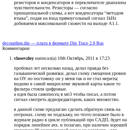
резисторов и конденсаторов в переключателе диапазона
чувствительности. Резисторы — согласно
принципиальной схемы, а вот конденсаторы “методом
втыка”, подав на вход прямоугольный сигнал 1kHz
добиваемся максимальной схожести на выходе А1.1.
decoupling.dip — плата в формате Dip Trace 2.0 Rus
Комментарии
vlasovzloy
написал(а) 10th Октябрь, 2011 в 17:23
пробовал лет несколько назад, делал правда без
гальванической развязки. делал схему смещения уровня
на ОУ. но постоянку он у меня так и не стал мерить(
видимо в самой микросхеме звуковой карты какие то
фильтра стояли цифровые.
а идея была самописец в мп3 чтобы писал, а потом
сигнал смотреть аудиоредактором, каких множество.
в данной схеме предлагаю сделать обратную связь на
оптронах. схему не подскажу, но чтото похожее было в
журнале радио в цикле публикаций про САДП, будет на
порядок линейнее ачх. и полагаю, при наличии хорошей