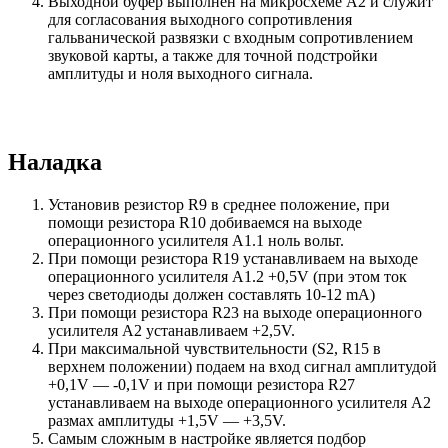
Выходной буфер выполнен на микросхеме А2 и служит
для согласования выходного сопротивления
гальванической развязки с входным сопротивлением
звуковой карты, а также для точной подстройки
амплитуды и ноля выходного сигнала.
Наладка
Установив резистор R9 в среднее положение, при
помощи резистора R10 добиваемся на выходе
операционного усилителя А1.1 ноль вольт.
При помощи резистора R19 устанавливаем на выходе
операционного усилителя А1.2 +0,5V (при этом ток
через светодиоды должен составлять 10-12 mA)
При помощи резистора R23 на выходе операционного
усилителя А2 устанавливаем +2,5V.
При максимальной чувствительности (S2, R15 в
верхнем положении) подаем на вход сигнал амплитудой
+0,1V — -0,1V и при помощи резистора R27
устанавливаем на выходе операционного усилителя А2
размах амплитуды +1,5V — +3,5V.
Самым сложным в настройке является подбор