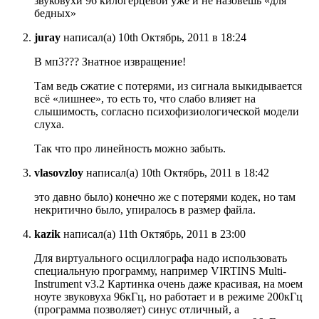
звуковухи 96 килогерцевой уже и не назовешь «для
бедных»
juray
написал(а) 10th Октябрь, 2011 в 18:24
В мп3??? Знатное извращение!
Там ведь сжатие с потерями, из сигнала выкидывается
всё «лишнее», то есть то, что слабо влияет на
слышимость, согласно психофизиологической модели
слуха.
Так что про линейность можно забыть.
vlasovzloy
написал(а) 10th Октябрь, 2011 в 18:42
это давно было) конечно же с потерями кодек, но там
некритично было, упиралось в размер файла.
kazik
написал(а) 11th Октябрь, 2011 в 23:00
Для виртуального осциллографа надо использовать
специальную программу, например VIRTINS Multi-
Instrument v3.2 Картинка очень даже красивая, на моем
ноуте звуковуха 96кГц, но работает и в режиме 200кГц
(программа позволяет) синус отличный, а