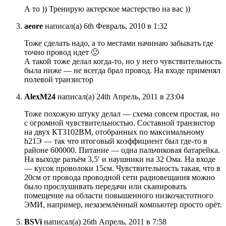
А то )) Тренирую актерское мастерство на вас ))
aeore
написал(а) 6th Февраль, 2010 в 1:32
Тоже сделать надо, а то местами начинаю забывать где
точно провод идет 🙂
А такой тоже делал когда-то, но у него чувствительность
была ниже — не всегда брал провод. На входе применял
полевой транзистор
AlexM24
написал(а) 24th Апрель, 2011 в 23:04
Тоже похожую штуку делал — схема совсем простая, но
с огромной чувствительностью. Составной транзистор
на двух КТ3102ВМ, отобранных по максимальному
h21Э — так что итоговый коэффициент был где-то в
районе 600000. Питание — одна пальчиковая батарейка.
На выходе разъём 3,5′ и наушники на 32 Ома. На входе
— кусок проволоки 15см. Чувствительность такая, что в
20см от провода проводной сети радиовещания можно
было прослушивать передачи или сканировать
помещение на области повышенного низкочастотного
ЭМИ, например, незаземлённый компьютер просто орёт.
BSVi
написал(а) 26th Апрель, 2011 в 7:58