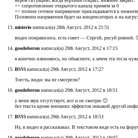
Берем ситуацию, когда верхний открыт, нижний закрыт.
=> сопротивление открытого канала примем за 0
=> полное сетевое напряжение прикладывается к нижнему
Половина напряжения будет на конденсаторах и на нагру
misterio
написал(а) 28th Август, 2012 в 21:51
видео понравилось. есть совет — Сергей, рисуй ровней. 
goodoberon
написал(а) 29th Август, 2012 в 17:15
я конечно извиняюсь, но объясните, а зачем эта тесла н
BSVi
написал(а) 29th Август, 2012 в 17:27
Тоесть, видос вы не смотрели?
goodoberon
написал(а) 29th Август, 2012 в 18:51
у меня звук отсутствует, вот и не смотрю 🙂
без текста кроме внешних эффектов никакой другой инфо
BSVi
написал(а) 29th Август, 2012 в 18:53
Ну, в видео я рассказывал. В текстовом виде есть на фо
goodoberon
написал(а) 29th Август, 2012 в 19:07