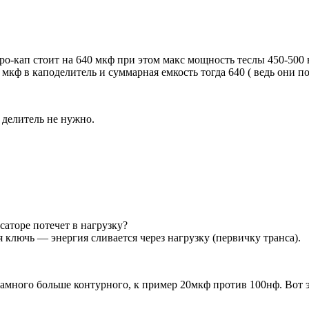
о-кап стоит на 640 мкф при этом макс мощность теслы 450-500 в
0 мкф в каподелитель и суммарная емкость тогда 640 ( ведь они 
 делитель не нужно.
аторе потечет в нагрузку?
 ключь — энергия сливается через нагрузку (первичку транса).
амного больше контурного, к пример 20мкф против 100нф. Вот э