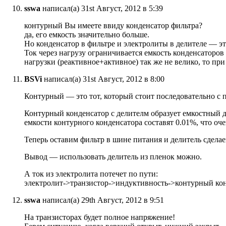
sswa
написал(а) 31st Август, 2012 в 5:39
контурный Вы имеете ввиду конденсатор фильтра?
да, его емкость значительно больше.
Но конденсатор в фильтре и электролиты в делителе — э
Ток через нагрузу ограничивается емкость конденсаторов
нагрузки (реактивное+активное) так же не велико, то п
BSVi
написал(а) 31st Август, 2012 в 8:00
Контурный — это тот, который стоит последовательно с 
Контурный конденсатор с делителм образует емкостный 
емкости контурного конденсатора составят 0.01%, что оче
Теперь оставим фильтр в шине питания и делитель сделае
Вывод — использовать делитель из пленок можно.
А ток из электролита потечет по пути:
электролит->транзистор->индуктивность->контурный кон
sswa
написал(а) 29th Август, 2012 в 9:51
На транзисторах будет полное напряжение!