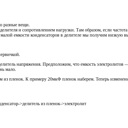
то разные вещи.
 делителя и сопротивлением нагрузки. Там образом, если частот
ри малой емкости конденсаторов в делителе мы получим низкую 
первичкой.
делитель напряжения. Предположим, что емкость электролитов
нь мало.
м из пленок. К примеру 20мкФ пленок наберем. Теперь изменени
денсатор->делитель из пленок->электролит