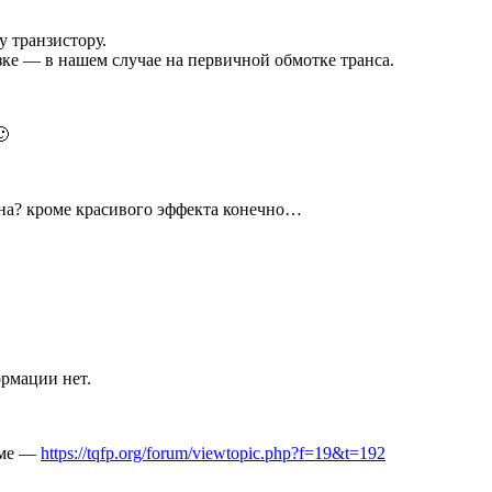
 транзистору.
зке — в нашем случае на первичной обмотке транса.
🙂
ужна? кроме красивого эффекта конечно…
рмации нет.
руме —
https://tqfp.org/forum/viewtopic.php?f=19&t=192