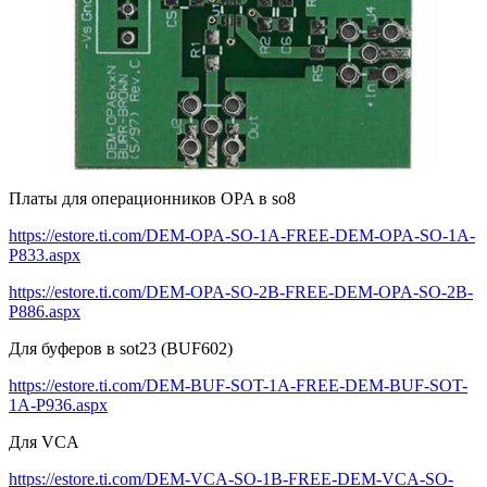
Платы для операционников OPA в so8
https://estore.ti.com/DEM-OPA-SO-1A-FREE-DEM-OPA-SO-1A-
P833.aspx
https://estore.ti.com/DEM-OPA-SO-2B-FREE-DEM-OPA-SO-2B-
P886.aspx
Для буферов в sot23 (BUF602)
https://estore.ti.com/DEM-BUF-SOT-1A-FREE-DEM-BUF-SOT-
1A-P936.aspx
Для VCA
https://estore.ti.com/DEM-VCA-SO-1B-FREE-DEM-VCA-SO-